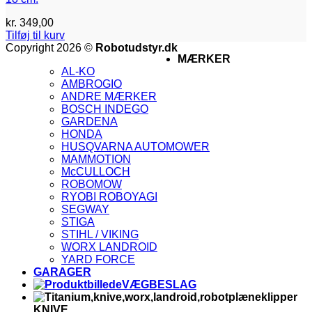
kr.
349,00
Tilføj til kurv
V
Copyright 2026 ©
Robotudstyr.dk
MÆRKER
M
AL-KO
A
AMBROGIO
G
ANDRE MÆRKER
M
BOSCH INDEGO
M
GARDENA
2
V
HONDA
V
HUSQVARNA AUTOMOWER
2
V
MAMMOTION
E
McCULLOCH
ROBOMOW
RYOBI ROBOYAGI
SEGWAY
STIGA
STIHL / VIKING
WORX LANDROID
YARD FORCE
GARAGER
VÆGBESLAG
KNIVE