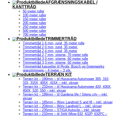
AFGRÆNSNINGSKABEL /
KANTTRÅD
50 meter ruller
100 meter ruller
150 meter ruller
200 meter ruller
250 meter ruller
500 meter ruller
700 meter ruller
TRIMMERTRÅD
Trimmertråd 1,6 mm, rund, 35 meter rulle
Trimmertråd 2,0 mm, rund, 35 meter.
Trimmertråd 2,4 mm, rund, 35 meter
Trimmertråd 2,7 mm, stjerne, 70 meter rulle
Trimmertråd 3,0 mm, stjerne, 60 meter rulle
Trimmertråd 3,3 mm, stjerne, 50 meter rulle
Trimmertråd kassetter til Ryobi, Bosch og Greenworks
græstrimmere – 4 meter – 3 stk.
TERRÆN KIT
Terræn kit – 190mm – til Husqvarna Automower 305, 310,
315, 315X, 405X, 415X – inkl. skruer
Terræn kit – 232mm – til Husqvarna Automower 420, 430X,
450X, 520, 550 – inkl. skruer
Terræn kit – 199mm – til Gardena life / Sileno city – inkl.
skruer
Terræn kit – 185mm – Worx Landroid S and M – inkl. skruer
Terræn kit – 204mm – Worx Landroid L – inkl. skruer
Terræn kit – 235mm – STIGA Autoclip – inkl. skruer
Terræn kit – 232mm – til Stihl IMow 632, 632P, 632PC –