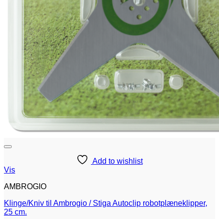
Add to wishlist
Vis
AMBROGIO
Klinge/Kniv til Ambrogio / Stiga Autoclip robotplæneklipper,
25 cm.