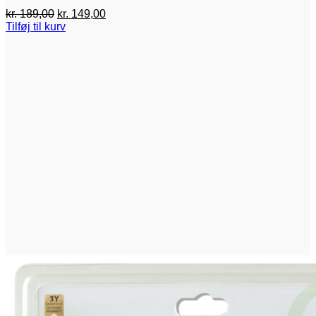
Den
Den
kr.
189,00
kr.
149,00
oprindelige
aktuelle
Tilføj til kurv
pris
pris
var:
er:
kr. 189,00.
kr. 149,00.