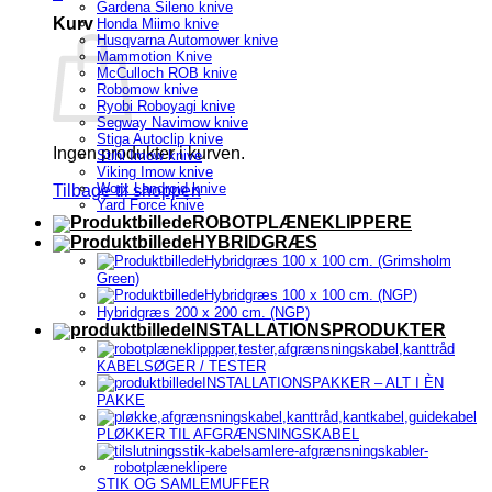
Gardena Sileno knive
Kurv
Honda Miimo knive
Husqvarna Automower knive
Mammotion Knive
McCulloch ROB knive
Robomow knive
Ryobi Roboyagi knive
Segway Navimow knive
Stiga Autoclip knive
Ingen produkter i kurven.
Stihl Imow knive
Viking Imow knive
Worx Landroid knive
Tilbage til shoppen
Yard Force knive
ROBOTPLÆNEKLIPPERE
HYBRIDGRÆS
Hybridgræs 100 x 100 cm. (Grimsholm
Green)
Hybridgræs 100 x 100 cm. (NGP)
Hybridgræs 200 x 200 cm. (NGP)
INSTALLATIONSPRODUKTER
KABELSØGER / TESTER
INSTALLATIONSPAKKER – ALT I ÈN
PAKKE
PLØKKER TIL AFGRÆNSNINGSKABEL
STIK OG SAMLEMUFFER