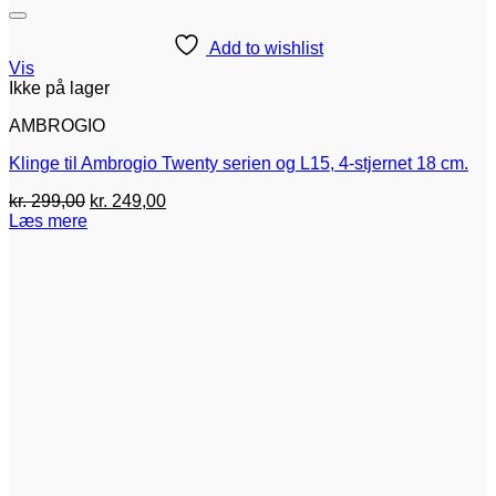
Add to wishlist
Vis
Ikke på lager
AMBROGIO
Klinge til Ambrogio Twenty serien og L15, 4-stjernet 18 cm.
Den
Den
kr.
299,00
kr.
249,00
oprindelige
aktuelle
Læs mere
pris
pris
var:
er:
kr. 299,00.
kr. 249,00.