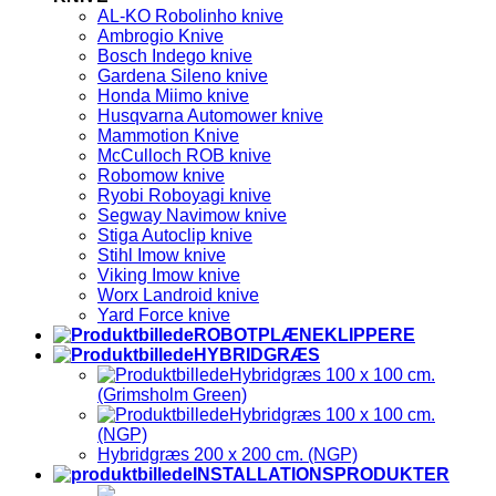
AL-KO Robolinho knive
Ambrogio Knive
Bosch Indego knive
Gardena Sileno knive
Honda Miimo knive
Husqvarna Automower knive
Mammotion Knive
McCulloch ROB knive
Robomow knive
Ryobi Roboyagi knive
Segway Navimow knive
Stiga Autoclip knive
Stihl Imow knive
Viking Imow knive
Worx Landroid knive
Yard Force knive
ROBOTPLÆNEKLIPPERE
HYBRIDGRÆS
Hybridgræs 100 x 100 cm.
(Grimsholm Green)
Hybridgræs 100 x 100 cm.
(NGP)
Hybridgræs 200 x 200 cm. (NGP)
INSTALLATIONSPRODUKTER