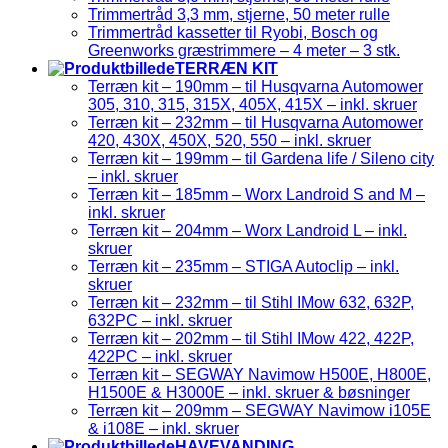
Trimmertråd 3,3 mm, stjerne, 50 meter rulle
Trimmertråd kassetter til Ryobi, Bosch og
Greenworks græstrimmere – 4 meter – 3 stk.
TERRÆN KIT
Terræn kit – 190mm – til Husqvarna Automower
305, 310, 315, 315X, 405X, 415X – inkl. skruer
Terræn kit – 232mm – til Husqvarna Automower
420, 430X, 450X, 520, 550 – inkl. skruer
Terræn kit – 199mm – til Gardena life / Sileno city
– inkl. skruer
Terræn kit – 185mm – Worx Landroid S and M –
inkl. skruer
Terræn kit – 204mm – Worx Landroid L – inkl.
skruer
Terræn kit – 235mm – STIGA Autoclip – inkl.
skruer
Terræn kit – 232mm – til Stihl IMow 632, 632P,
632PC – inkl. skruer
Terræn kit – 202mm – til Stihl IMow 422, 422P,
422PC – inkl. skruer
Terræn kit – SEGWAY Navimow H500E, H800E,
H1500E & H3000E – inkl. skruer & bøsninger
Terræn kit – 209mm – SEGWAY Navimow i105E
& i108E – inkl. skruer
HAVEVANDING