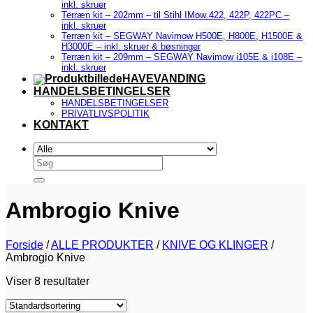
inkl. skruer
Terræn kit – 202mm – til Stihl IMow 422, 422P, 422PC –
inkl. skruer
Terræn kit – SEGWAY Navimow H500E, H800E, H1500E &
H3000E – inkl. skruer & bøsninger
Terræn kit – 209mm – SEGWAY Navimow i105E & i108E –
inkl. skruer
HAVEVANDING
HANDELSBETINGELSER
HANDELSBETINGELSER
PRIVATLIVSPOLITIK
KONTAKT
Søg
efter:
Ambrogio Knive
Forside
/
ALLE PRODUKTER
/
KNIVE OG KLINGER
/
Ambrogio Knive
Viser 8 resultater