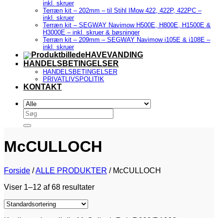
inkl. skruer
Terræn kit – 202mm – til Stihl IMow 422, 422P, 422PC –
inkl. skruer
Terræn kit – SEGWAY Navimow H500E, H800E, H1500E &
H3000E – inkl. skruer & bøsninger
Terræn kit – 209mm – SEGWAY Navimow i105E & i108E –
inkl. skruer
HAVEVANDING
HANDELSBETINGELSER
HANDELSBETINGELSER
PRIVATLIVSPOLITIK
KONTAKT
Søg
efter:
McCULLOCH
Forside
/
ALLE PRODUKTER
/
McCULLOCH
Viser 1–12 af 68 resultater