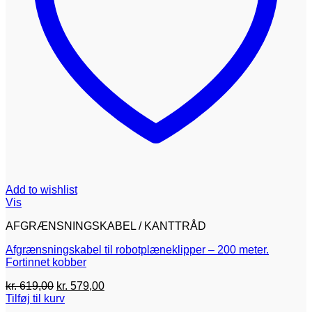
Add to wishlist
Vis
AFGRÆNSNINGSKABEL / KANTTRÅD
Afgrænsningskabel til robotplæneklipper – 200 meter.
Fortinnet kobber
Den
Den
kr.
619,00
kr.
579,00
oprindelige
aktuelle
Tilføj til kurv
pris
pris