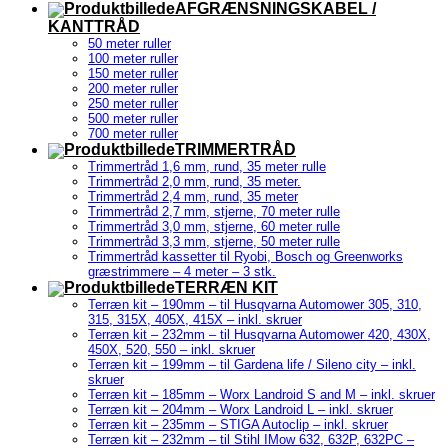
AFGRÆNSNINGSKABEL /
KANTTRÅD
50 meter ruller
100 meter ruller
150 meter ruller
200 meter ruller
250 meter ruller
500 meter ruller
700 meter ruller
TRIMMERTRÅD
Trimmertråd 1,6 mm, rund, 35 meter rulle
Trimmertråd 2,0 mm, rund, 35 meter.
Trimmertråd 2,4 mm, rund, 35 meter
Trimmertråd 2,7 mm, stjerne, 70 meter rulle
Trimmertråd 3,0 mm, stjerne, 60 meter rulle
Trimmertråd 3,3 mm, stjerne, 50 meter rulle
Trimmertråd kassetter til Ryobi, Bosch og Greenworks
græstrimmere – 4 meter – 3 stk.
TERRÆN KIT
Terræn kit – 190mm – til Husqvarna Automower 305, 310,
315, 315X, 405X, 415X – inkl. skruer
Terræn kit – 232mm – til Husqvarna Automower 420, 430X,
450X, 520, 550 – inkl. skruer
Terræn kit – 199mm – til Gardena life / Sileno city – inkl.
skruer
Terræn kit – 185mm – Worx Landroid S and M – inkl. skruer
Terræn kit – 204mm – Worx Landroid L – inkl. skruer
Terræn kit – 235mm – STIGA Autoclip – inkl. skruer
Terræn kit – 232mm – til Stihl IMow 632, 632P, 632PC –