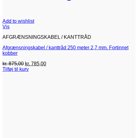
Add to wishlist
Vis
AFGRÆNSNINGSKABEL / KANTTRÅD
Afgrænsningskabel / kanttråd 250 meter 2,7 mm. Fortinnet
kobber
Den
Den
kr.
875,00
kr.
785,00
oprindelige
aktuelle
Tilføj til kurv
pris
pris
var:
er:
kr. 875,00.
kr. 785,00.