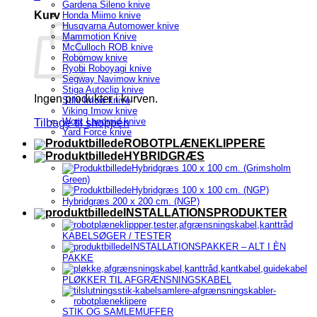
Gardena Sileno knive
Kurv
Honda Miimo knive
Husqvarna Automower knive
Mammotion Knive
McCulloch ROB knive
Robomow knive
Ryobi Roboyagi knive
Segway Navimow knive
Stiga Autoclip knive
Ingen produkter i kurven.
Stihl Imow knive
Viking Imow knive
Worx Landroid knive
Tilbage til shoppen
Yard Force knive
ROBOTPLÆNEKLIPPERE
HYBRIDGRÆS
Hybridgræs 100 x 100 cm. (Grimsholm
Green)
Hybridgræs 100 x 100 cm. (NGP)
Hybridgræs 200 x 200 cm. (NGP)
INSTALLATIONSPRODUKTER
KABELSØGER / TESTER
INSTALLATIONSPAKKER – ALT I ÈN
PAKKE
PLØKKER TIL AFGRÆNSNINGSKABEL
STIK OG SAMLEMUFFER