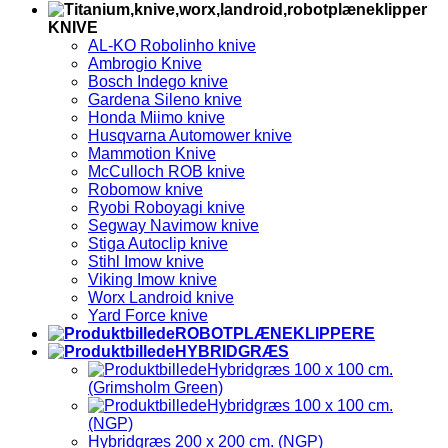
KNIVE
AL-KO Robolinho knive
Ambrogio Knive
Bosch Indego knive
Gardena Sileno knive
Honda Miimo knive
Husqvarna Automower knive
Mammotion Knive
McCulloch ROB knive
Robomow knive
Ryobi Roboyagi knive
Segway Navimow knive
Stiga Autoclip knive
Stihl Imow knive
Viking Imow knive
Worx Landroid knive
Yard Force knive
ROBOTPLÆNEKLIPPERE
HYBRIDGRÆS
Hybridgræs 100 x 100 cm.
(Grimsholm Green)
Hybridgræs 100 x 100 cm.
(NGP)
Hybridgræs 200 x 200 cm. (NGP)