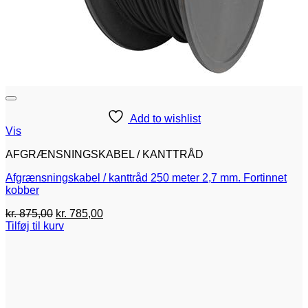
Add to wishlist
Vis
AFGRÆNSNINGSKABEL / KANTTRÅD
Afgrænsningskabel / kanttråd 250 meter 2,7 mm. Fortinnet
kobber
Den
Den
kr.
875,00
kr.
785,00
oprindelige
aktuelle
Tilføj til kurv
pris
pris
var:
er:
kr. 875,00.
kr. 785,00.