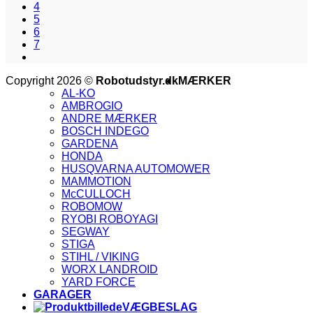
4
5
6
7
V
Copyright 2026 ©
Robotudstyr.dk
MÆRKER
M
AL-KO
A
AMBROGIO
G
ANDRE MÆRKER
M
BOSCH INDEGO
M
GARDENA
2
V
HONDA
V
HUSQVARNA AUTOMOWER
2
V
MAMMOTION
E
McCULLOCH
ROBOMOW
RYOBI ROBOYAGI
SEGWAY
STIGA
STIHL / VIKING
WORX LANDROID
YARD FORCE
GARAGER
VÆGBESLAG