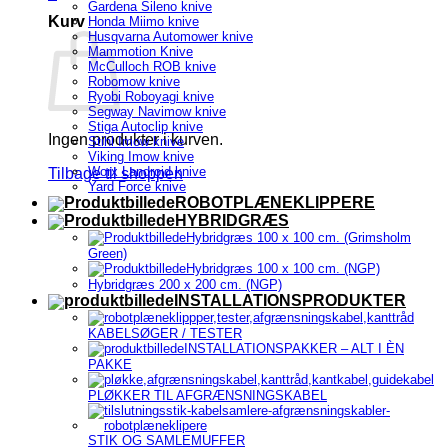
Gardena Sileno knive
Kurv
Honda Miimo knive
Husqvarna Automower knive
Mammotion Knive
McCulloch ROB knive
Robomow knive
Ryobi Roboyagi knive
Segway Navimow knive
Stiga Autoclip knive
Ingen produkter i kurven.
Stihl Imow knive
Viking Imow knive
Worx Landroid knive
Tilbage til shoppen
Yard Force knive
ROBOTPLÆNEKLIPPERE
HYBRIDGRÆS
Hybridgræs 100 x 100 cm. (Grimsholm
Green)
Hybridgræs 100 x 100 cm. (NGP)
Hybridgræs 200 x 200 cm. (NGP)
INSTALLATIONSPRODUKTER
KABELSØGER / TESTER
INSTALLATIONSPAKKER – ALT I ÈN
PAKKE
PLØKKER TIL AFGRÆNSNINGSKABEL
STIK OG SAMLEMUFFER