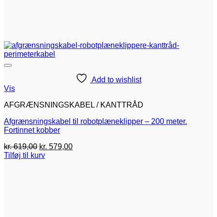
Add to wishlist
Vis
AFGRÆNSNINGSKABEL / KANTTRÅD
Afgrænsningskabel til robotplæneklipper – 200 meter.
Fortinnet kobber
Den
Den
kr.
619,00
kr.
579,00
oprindelige
aktuelle
Tilføj til kurv
pris
pris
var:
er:
kr. 619,00.
kr. 579,00.