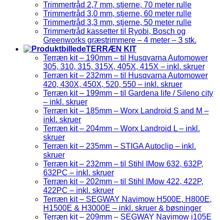
Trimmertråd 2,7 mm, stjerne, 70 meter rulle
Trimmertråd 3,0 mm, stjerne, 60 meter rulle
Trimmertråd 3,3 mm, stjerne, 50 meter rulle
Trimmertråd kassetter til Ryobi, Bosch og
Greenworks græstrimmere – 4 meter – 3 stk.
TERRÆN KIT
Terræn kit – 190mm – til Husqvarna Automower
305, 310, 315, 315X, 405X, 415X – inkl. skruer
Terræn kit – 232mm – til Husqvarna Automower
420, 430X, 450X, 520, 550 – inkl. skruer
Terræn kit – 199mm – til Gardena life / Sileno city
– inkl. skruer
Terræn kit – 185mm – Worx Landroid S and M –
inkl. skruer
Terræn kit – 204mm – Worx Landroid L – inkl.
skruer
Terræn kit – 235mm – STIGA Autoclip – inkl.
skruer
Terræn kit – 232mm – til Stihl IMow 632, 632P,
632PC – inkl. skruer
Terræn kit – 202mm – til Stihl IMow 422, 422P,
422PC – inkl. skruer
Terræn kit – SEGWAY Navimow H500E, H800E,
H1500E & H3000E – inkl. skruer & bøsninger
Terræn kit – 209mm – SEGWAY Navimow i105E