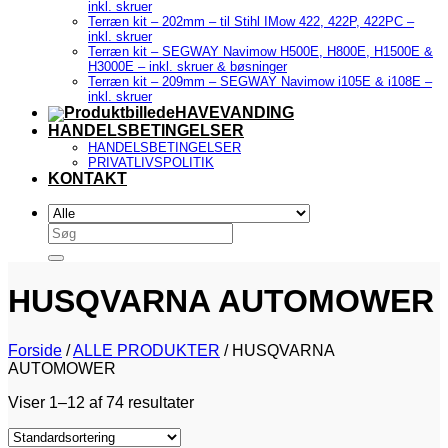
inkl. skruer
Terræn kit – 202mm – til Stihl IMow 422, 422P, 422PC –
inkl. skruer
Terræn kit – SEGWAY Navimow H500E, H800E, H1500E &
H3000E – inkl. skruer & bøsninger
Terræn kit – 209mm – SEGWAY Navimow i105E & i108E –
inkl. skruer
HAVEVANDING
HANDELSBETINGELSER
HANDELSBETINGELSER
PRIVATLIVSPOLITIK
KONTAKT
Søg
efter:
HUSQVARNA AUTOMOWER
Forside
/
ALLE PRODUKTER
/
HUSQVARNA
AUTOMOWER
Viser 1–12 af 74 resultater