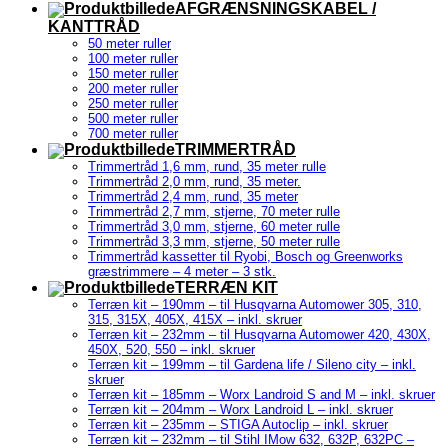
AFGRÆNSNINGSKABEL /
KANTTRÅD
50 meter ruller
100 meter ruller
150 meter ruller
200 meter ruller
250 meter ruller
500 meter ruller
700 meter ruller
TRIMMERTRÅD
Trimmertråd 1,6 mm, rund, 35 meter rulle
Trimmertråd 2,0 mm, rund, 35 meter.
Trimmertråd 2,4 mm, rund, 35 meter
Trimmertråd 2,7 mm, stjerne, 70 meter rulle
Trimmertråd 3,0 mm, stjerne, 60 meter rulle
Trimmertråd 3,3 mm, stjerne, 50 meter rulle
Trimmertråd kassetter til Ryobi, Bosch og Greenworks
græstrimmere – 4 meter – 3 stk.
TERRÆN KIT
Terræn kit – 190mm – til Husqvarna Automower 305, 310,
315, 315X, 405X, 415X – inkl. skruer
Terræn kit – 232mm – til Husqvarna Automower 420, 430X,
450X, 520, 550 – inkl. skruer
Terræn kit – 199mm – til Gardena life / Sileno city – inkl.
skruer
Terræn kit – 185mm – Worx Landroid S and M – inkl. skruer
Terræn kit – 204mm – Worx Landroid L – inkl. skruer
Terræn kit – 235mm – STIGA Autoclip – inkl. skruer
Terræn kit – 232mm – til Stihl IMow 632, 632P, 632PC –