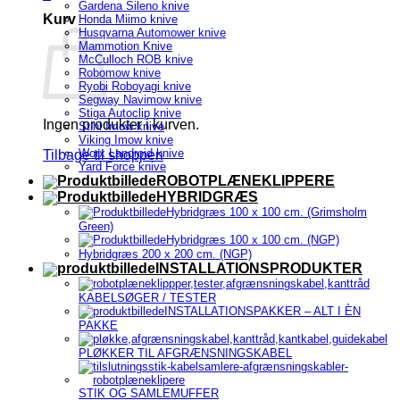
Gardena Sileno knive
Kurv
Honda Miimo knive
Husqvarna Automower knive
Mammotion Knive
McCulloch ROB knive
Robomow knive
Ryobi Roboyagi knive
Segway Navimow knive
Stiga Autoclip knive
Ingen produkter i kurven.
Stihl Imow knive
Viking Imow knive
Worx Landroid knive
Tilbage til shoppen
Yard Force knive
ROBOTPLÆNEKLIPPERE
HYBRIDGRÆS
Hybridgræs 100 x 100 cm. (Grimsholm
Green)
Hybridgræs 100 x 100 cm. (NGP)
Hybridgræs 200 x 200 cm. (NGP)
INSTALLATIONSPRODUKTER
KABELSØGER / TESTER
INSTALLATIONSPAKKER – ALT I ÈN
PAKKE
PLØKKER TIL AFGRÆNSNINGSKABEL
STIK OG SAMLEMUFFER