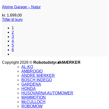
Alpine Garage – Natur
kr.
1.699,00
Tilføj til kurv
1
2
3
4
5
6
V
Copyright 2026 ©
Robotudstyr.dk
MÆRKER
M
AL-KO
A
AMBROGIO
G
ANDRE MÆRKER
M
BOSCH INDEGO
M
GARDENA
2
V
HONDA
V
HUSQVARNA AUTOMOWER
2
V
MAMMOTION
E
McCULLOCH
ROBOMOW