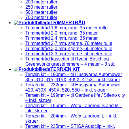
200 meter ruller
250 meter ruller
500 meter ruller
700 meter ruller
TRIMMERTRÅD
Trimmertråd 1,6 mm, rund, 35 meter rulle
Trimmertråd 2,0 mm, rund, 35 meter.
Trimmertråd 2,4 mm, rund, 35 meter
Trimmertråd 2,7 mm, stjerne, 70 meter rulle
Trimmertråd 3,0 mm, stjerne, 60 meter rulle
Trimmertråd 3,3 mm, stjerne, 50 meter rulle
Trimmertråd kassetter til Ryobi, Bosch og
Greenworks græstrimmere – 4 meter – 3 stk.
TERRÆN KIT
Terræn kit – 190mm – til Husqvarna Automower
305, 310, 315, 315X, 405X, 415X – inkl. skruer
Terræn kit – 232mm – til Husqvarna Automower
420, 430X, 450X, 520, 550 – inkl. skruer
Terræn kit – 199mm – til Gardena life / Sileno city
– inkl. skruer
Terræn kit – 185mm – Worx Landroid S and M –
inkl. skruer
Terræn kit – 204mm – Worx Landroid L – inkl.
skruer
Terræn kit – 235mm – STIGA Autoclip – inkl.