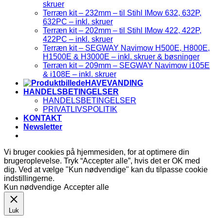
skruer
Terræn kit – 232mm – til Stihl IMow 632, 632P,
632PC – inkl. skruer
Terræn kit – 202mm – til Stihl IMow 422, 422P,
422PC – inkl. skruer
Terræn kit – SEGWAY Navimow H500E, H800E,
H1500E & H3000E – inkl. skruer & bøsninger
Terræn kit – 209mm – SEGWAY Navimow i105E
& i108E – inkl. skruer
HAVEVANDING
HANDELSBETINGELSER
HANDELSBETINGELSER
PRIVATLIVSPOLITIK
KONTAKT
Newsletter
Vi bruger cookies på hjemmesiden, for at optimere din
brugeroplevelse. Tryk “Accepter alle”, hvis det er OK med
dig. Ved at vælge "Kun nødvendige" kan du tilpasse cookie
indstillingerne.
Kun nødvendige
Accepter alle
Luk