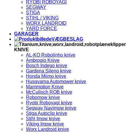
RYOBI ROBOYAGI
SEGWAY
STIGA
STIHL / VIKING
WORX LANDROID
YARD FORCE
GARAGER
VÆGBESLAG
KNIVE
AL-KO Robolinho knive
Ambrogio Knive
Bosch Indego knive
Gardena Sileno knive
Honda Miimo knive
Husqvarna Automower knive
Mammotion Knive
McCulloch ROB knive
Robomow knive
Ryobi Roboyagi knive
Segway Navimow knive
Stiga Autoclip knive
Stihl Imow knive
Viking Imow knive
Worx Landroid knive