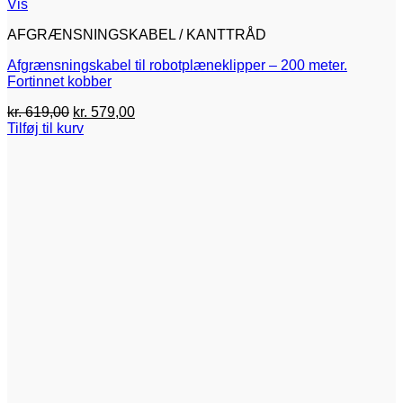
Vis
AFGRÆNSNINGSKABEL / KANTTRÅD
Afgrænsningskabel til robotplæneklipper – 200 meter.
Fortinnet kobber
Den
Den
kr.
619,00
kr.
579,00
oprindelige
aktuelle
Tilføj til kurv
pris
pris
var:
er:
kr. 619,00.
kr. 579,00.