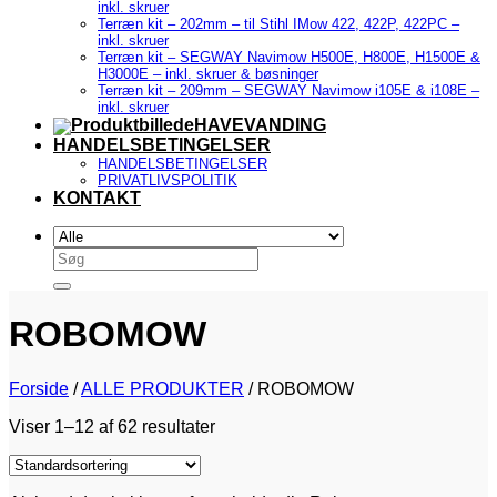
inkl. skruer
Terræn kit – 202mm – til Stihl IMow 422, 422P, 422PC –
inkl. skruer
Terræn kit – SEGWAY Navimow H500E, H800E, H1500E &
H3000E – inkl. skruer & bøsninger
Terræn kit – 209mm – SEGWAY Navimow i105E & i108E –
inkl. skruer
HAVEVANDING
HANDELSBETINGELSER
HANDELSBETINGELSER
PRIVATLIVSPOLITIK
KONTAKT
Søg
efter:
ROBOMOW
Forside
/
ALLE PRODUKTER
/
ROBOMOW
Viser 1–12 af 62 resultater