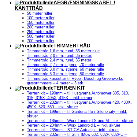
AFGRÆNSNINGSKABEL /
KANTTRÅD
50 meter ruller
100 meter ruller
150 meter ruller
200 meter ruller
250 meter ruller
500 meter ruller
700 meter ruller
TRIMMERTRÅD
Trimmertråd 1,6 mm, rund, 35 meter rulle
Trimmertråd 2,0 mm, rund, 35 meter.
Trimmertråd 2,4 mm, rund, 35 meter
Trimmertråd 2,7 mm, stjerne, 70 meter rulle
Trimmertråd 3,0 mm, stjerne, 60 meter rulle
Trimmertråd 3,3 mm, stjerne, 50 meter rulle
Trimmertråd kassetter til Ryobi, Bosch og Greenworks
græstrimmere – 4 meter – 3 stk.
TERRÆN KIT
Terræn kit – 190mm – til Husqvarna Automower 305, 310,
315, 315X, 405X, 415X – inkl. skruer
Terræn kit – 232mm – til Husqvarna Automower 420, 430X,
450X, 520, 550 – inkl. skruer
Terræn kit – 199mm – til Gardena life / Sileno city – inkl.
skruer
Terræn kit – 185mm – Worx Landroid S and M – inkl. skruer
Terræn kit – 204mm – Worx Landroid L – inkl. skruer
Terræn kit – 235mm – STIGA Autoclip – inkl. skruer
Terræn kit – 232mm – til Stihl IMow 632, 632P, 632PC –