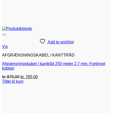
Add to wishlist
Vis
AFGRÆNSNINGSKABEL / KANTTRÅD
Afgrænsningskabel / kanttråd 250 meter 2,7 mm. Fortinnet
kobber
Den
Den
kr.
875,00
kr.
785,00
oprindelige
aktuelle
Tilføj til kurv
pris
pris
var:
er:
kr. 875,00.
kr. 785,00.