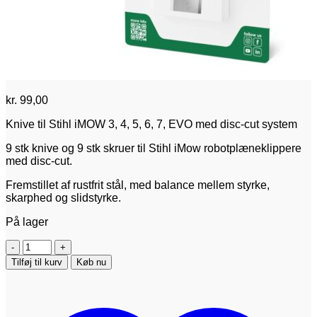
kr.
99,00
Knive til Stihl iMOW 3, 4, 5, 6, 7, EVO med disc-cut system
9 stk knive og 9 stk skruer til Stihl iMow robotplæneklippere
med disc-cut.
Fremstillet af rustfrit stål, med balance mellem styrke,
skarphed og slidstyrke.
På lager
Knive
til
Tilføj til kurv
Køb nu
Stihl
iMOW
3,
4,