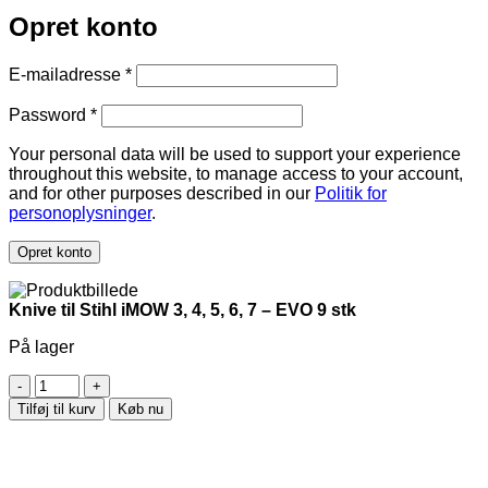
Opret konto
Påkrævet
E-mailadresse
*
Påkrævet
Password
*
Your personal data will be used to support your experience
throughout this website, to manage access to your account,
and for other purposes described in our
Politik for
personoplysninger
.
Opret konto
Knive til Stihl iMOW 3, 4, 5, 6, 7 – EVO 9 stk
På lager
Knive
til
Tilføj til kurv
Køb nu
Stihl
iMOW
3,
4,