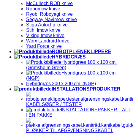
McCulloch ROB knive
Robomow knive
Ryobi Roboyagi knive
Segway Navimow knive
Stiga Autoclip knive
Stihl Imow knive
Viking Imow knive
Worx Landroid knive
Yard Force knive
ROBOTPLÆNEKLIPPERE
HYBRIDGRÆS
Hybridgræs 100 x 100 cm.
(Grimsholm Green)
Hybridgræs 100 x 100 cm.
(NGP)
Hybridgræs 200 x 200 cm. (NGP)
INSTALLATIONSPRODUKTER
KABELSØGER / TESTER
INSTALLATIONSPAKKER – ALT
I ÈN PAKKE
PLØKKER TIL AFGRÆNSNINGSKABEL