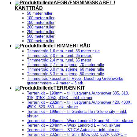
AFGRÆNSNINGSKABEL /
KANTTRÅD
50 meter ruller
100 meter ruller
150 meter ruller
200 meter ruller
250 meter ruller
500 meter ruller
700 meter ruller
TRIMMERTRÅD
Trimmertråd 1,6 mm, rund, 35 meter rulle
Trimmertråd 2,0 mm, rund, 35 meter.
Trimmertråd 2,4 mm, rund, 35 meter
Trimmertråd 2,7 mm, stjerne, 70 meter rulle
Trimmertråd 3,0 mm, stjerne, 60 meter rulle
Trimmertråd 3,3 mm, stjerne, 50 meter rulle
Trimmertråd kassetter til Ryobi, Bosch og Greenworks
græstrimmere – 4 meter – 3 stk.
TERRÆN KIT
Terræn kit – 190mm – til Husqvarna Automower 305, 310,
315, 315X, 405X, 415X – inkl. skruer
Terræn kit – 232mm – til Husqvarna Automower 420, 430X,
450X, 520, 550 – inkl. skruer
Terræn kit – 199mm – til Gardena life / Sileno city – inkl.
skruer
Terræn kit – 185mm – Worx Landroid S and M – inkl. skruer
Terræn kit – 204mm – Worx Landroid L – inkl. skruer
Terræn kit – 235mm – STIGA Autoclip – inkl. skruer
Terræn kit – 232mm – til Stihl IMow 632, 632P, 632PC –