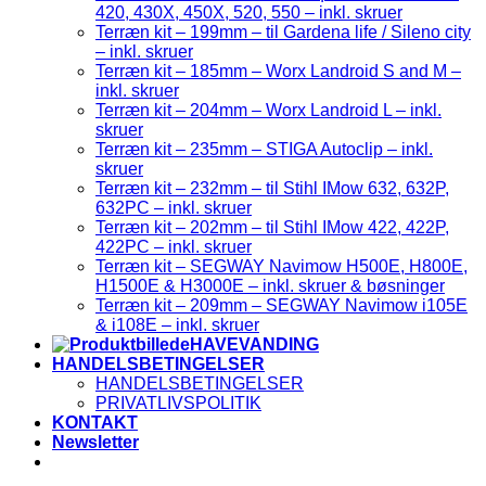
420, 430X, 450X, 520, 550 – inkl. skruer
Terræn kit – 199mm – til Gardena life / Sileno city
– inkl. skruer
Terræn kit – 185mm – Worx Landroid S and M –
inkl. skruer
Terræn kit – 204mm – Worx Landroid L – inkl.
skruer
Terræn kit – 235mm – STIGA Autoclip – inkl.
skruer
Terræn kit – 232mm – til Stihl IMow 632, 632P,
632PC – inkl. skruer
Terræn kit – 202mm – til Stihl IMow 422, 422P,
422PC – inkl. skruer
Terræn kit – SEGWAY Navimow H500E, H800E,
H1500E & H3000E – inkl. skruer & bøsninger
Terræn kit – 209mm – SEGWAY Navimow i105E
& i108E – inkl. skruer
HAVEVANDING
HANDELSBETINGELSER
HANDELSBETINGELSER
PRIVATLIVSPOLITIK
KONTAKT
Newsletter