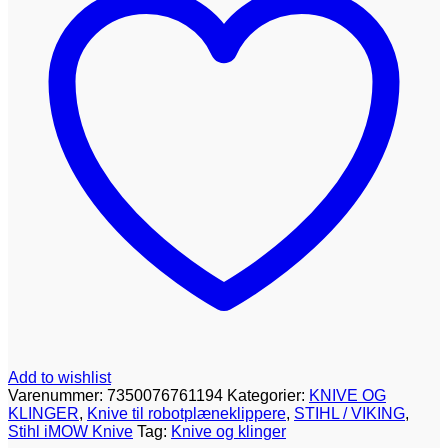
5,
6,
7
-
EVO
9
stk
antal
Add to wishlist
Varenummer:
7350076761194
Kategorier:
KNIVE OG
KLINGER
,
Knive til robotplæneklippere
,
STIHL / VIKING
,
Stihl iMOW Knive
Tag:
Knive og klinger