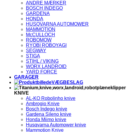
ANDRE MÆRKER
M
BOSCH INDEGO
M
GARDENA
2
V
HONDA
V
HUSQVARNA AUTOMOWER
2
V
MAMMOTION
E
McCULLOCH
ROBOMOW
RYOBI ROBOYAGI
SEGWAY
STIGA
STIHL / VIKING
WORX LANDROID
YARD FORCE
GARAGER
VÆGBESLAG
KNIVE
AL-KO Robolinho knive
Ambrogio Knive
Bosch Indego knive
Gardena Sileno knive
Honda Miimo knive
Husqvarna Automower knive
Mammotion Knive