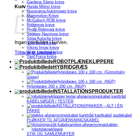
Gardena Sileno knive
Kurv
Honda Miimo knive
Husqvarna Automower knive
Mammotion Knive
McCulloch ROB knive
Robomow knive
Ryobi Roboyagi knive
Segway Navimow knive
Stiga Autoclip knive
Ingen produkter i kurven.
Stihl Imow knive
Viking Imow knive
Worx Landroid knive
Tilbage til shoppen
Yard Force knive
ROBOTPLÆNEKLIPPERE
HYBRIDGRÆS
Hybridgræs 100 x 100 cm. (Grimsholm
Green)
Hybridgræs 100 x 100 cm. (NGP)
Hybridgræs 200 x 200 cm. (NGP)
INSTALLATIONSPRODUKTER
KABELSØGER / TESTER
INSTALLATIONSPAKKER – ALT I ÈN
PAKKE
PLØKKER TIL AFGRÆNSNINGSKABEL
STIK OG SAMLEMUFFER