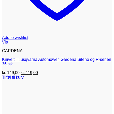
Add to wishlist
Vis
GARDENA
Knive til Husqvarna Automower, Gardena Sileno og R-serien
36 stk
Den
Den
kr.
149,00
kr.
119,00
oprindelige
aktuelle
Tilføj til kurv
pris
pris
var:
er:
kr. 149,00.
kr. 119,00.