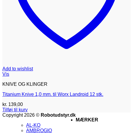
Add to wishlist
Vis
KNIVE OG KLINGER
Titanium Knive 1,0 mm. til Worx Landroid 12 stk.
kr.
139,00
Tilføj til kurv
V
Copyright 2026 ©
Robotudstyr.dk
MÆRKER
M
AL-KO
A
AMBROGIO
G