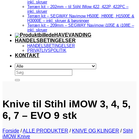
inkl. skruer
Terræn kit – 202mm – til Stihl IMow 422, 422P, 422PC –
inkl. skruer
Terræn kit – SEGWAY Navimow H500E, H800E, H1500E &
H3000E – inkl. skruer & bøsninger
Terræn kit – 209mm – SEGWAY Navimow i105E & i108E –
inkl. skruer
HAVEVANDING
HANDELSBETINGELSER
HANDELSBETINGELSER
PRIVATLIVSPOLITIK
KONTAKT
Søg
efter:
Knive til Stihl iMOW 3, 4, 5,
6, 7 – EVO 9 stk
Forside
/
ALLE PRODUKTER
/
KNIVE OG KLINGER
/
Stihl
iMOW Knive