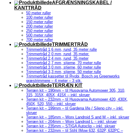
AFGRÆNSNINGSKABEL /
KANTTRÅD
50 meter ruller
100 meter ruller
150 meter ruller
200 meter ruller
250 meter ruller
500 meter ruller
700 meter ruller
TRIMMERTRÅD
Trimmertråd 1,6 mm, rund, 35 meter rulle
Trimmertråd 2,0 mm, rund, 35 meter.
Trimmertråd 2,4 mm, rund, 35 meter
Trimmertråd 2,7 mm, stjerne, 70 meter rulle
Trimmertråd 3,0 mm, stjerne, 60 meter rulle
Trimmertråd 3,3 mm, stjerne, 50 meter rulle
Trimmertråd kassetter til Ryobi, Bosch og Greenworks
græstrimmere – 4 meter – 3 stk.
TERRÆN KIT
Terræn kit – 190mm – til Husqvarna Automower 305, 310,
315, 315X, 405X, 415X – inkl. skruer
Terræn kit – 232mm – til Husqvarna Automower 420, 430X,
450X, 520, 550 – inkl. skruer
Terræn kit – 199mm – til Gardena life / Sileno city – inkl.
skruer
Terræn kit – 185mm – Worx Landroid S and M – inkl. skruer
Terræn kit – 204mm – Worx Landroid L – inkl. skruer
Terræn kit – 235mm – STIGA Autoclip – inkl. skruer
Terræn kit – 232mm – til Stihl IMow 632, 632P, 632PC –