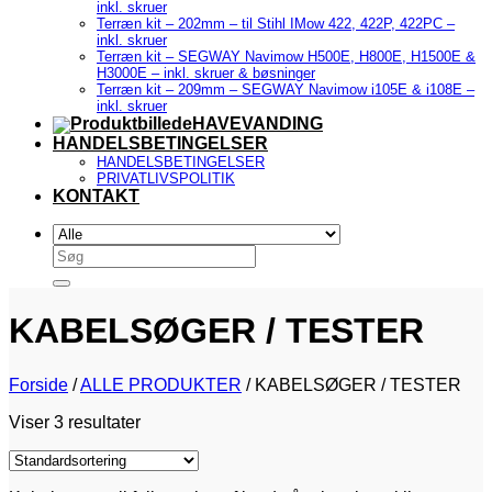
inkl. skruer
Terræn kit – 202mm – til Stihl IMow 422, 422P, 422PC –
inkl. skruer
Terræn kit – SEGWAY Navimow H500E, H800E, H1500E &
H3000E – inkl. skruer & bøsninger
Terræn kit – 209mm – SEGWAY Navimow i105E & i108E –
inkl. skruer
HAVEVANDING
HANDELSBETINGELSER
HANDELSBETINGELSER
PRIVATLIVSPOLITIK
KONTAKT
Søg
efter:
KABELSØGER / TESTER
Forside
/
ALLE PRODUKTER
/
KABELSØGER / TESTER
Viser 3 resultater