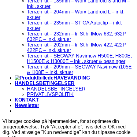
Terræn kit – 185mm – Worx Landroid S and M –
inkl. skruer
Terræn kit – 204mm – Worx Landroid L – inkl.
skruer
Terræn kit – 235mm – STIGA Autoclip – inkl.
skruer
Terræn kit – 232mm – til Stihl IMow 632, 632P,
632PC – inkl. skruer
Terræn kit – 202mm – til Stihl IMow 422, 422P,
422PC – inkl. skruer
Terræn kit – SEGWAY Navimow H500E, H800E,
H1500E & H3000E – inkl. skruer & bøsninger
Terræn kit – 209mm – SEGWAY Navimow i105E
& i108E – inkl. skruer
HAVEVANDING
HANDELSBETINGELSER
HANDELSBETINGELSER
PRIVATLIVSPOLITIK
KONTAKT
Newsletter
Vi bruger cookies på hjemmesiden, for at optimere din
brugeroplevelse. Tryk “Accepter alle”, hvis det er OK med
dig. Ved at vælge "Kun nødvendige" kan du tilpasse cookie