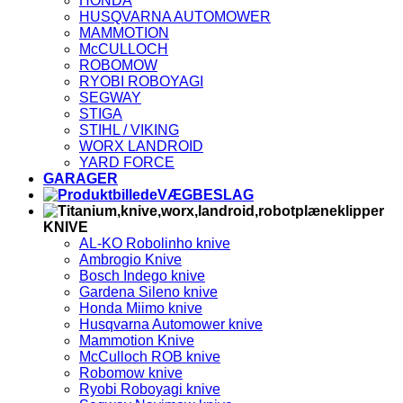
HONDA
V
HUSQVARNA AUTOMOWER
2
V
MAMMOTION
E
McCULLOCH
ROBOMOW
RYOBI ROBOYAGI
SEGWAY
STIGA
STIHL / VIKING
WORX LANDROID
YARD FORCE
GARAGER
VÆGBESLAG
KNIVE
AL-KO Robolinho knive
Ambrogio Knive
Bosch Indego knive
Gardena Sileno knive
Honda Miimo knive
Husqvarna Automower knive
Mammotion Knive
McCulloch ROB knive
Robomow knive
Ryobi Roboyagi knive