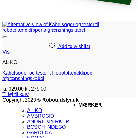
Add to wishlist
Vis
AL-KO
Kabelsøger og tester til robotplæneklipper
afgrænsningskabel
Den
Den
kr.
329,00
kr.
279,00
oprindelige
aktuelle
Tilføj til kurv
pris
pris
V
Copyright 2026 ©
Robotudstyr.dk
MÆRKER
var:
er:
M
AL-KO
kr. 329,00.
kr. 279,00.
A
AMBROGIO
G
ANDRE MÆRKER
M
BOSCH INDEGO
M
GARDENA
2
V