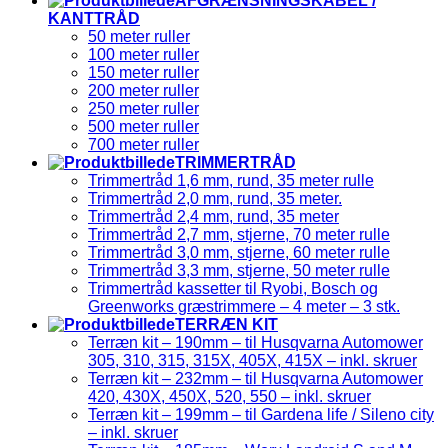
AFGRÆNSNINGSKABEL /
KANTTRÅD
50 meter ruller
100 meter ruller
150 meter ruller
200 meter ruller
250 meter ruller
500 meter ruller
700 meter ruller
TRIMMERTRÅD
Trimmertråd 1,6 mm, rund, 35 meter rulle
Trimmertråd 2,0 mm, rund, 35 meter.
Trimmertråd 2,4 mm, rund, 35 meter
Trimmertråd 2,7 mm, stjerne, 70 meter rulle
Trimmertråd 3,0 mm, stjerne, 60 meter rulle
Trimmertråd 3,3 mm, stjerne, 50 meter rulle
Trimmertråd kassetter til Ryobi, Bosch og
Greenworks græstrimmere – 4 meter – 3 stk.
TERRÆN KIT
Terræn kit – 190mm – til Husqvarna Automower
305, 310, 315, 315X, 405X, 415X – inkl. skruer
Terræn kit – 232mm – til Husqvarna Automower
420, 430X, 450X, 520, 550 – inkl. skruer
Terræn kit – 199mm – til Gardena life / Sileno city
– inkl. skruer