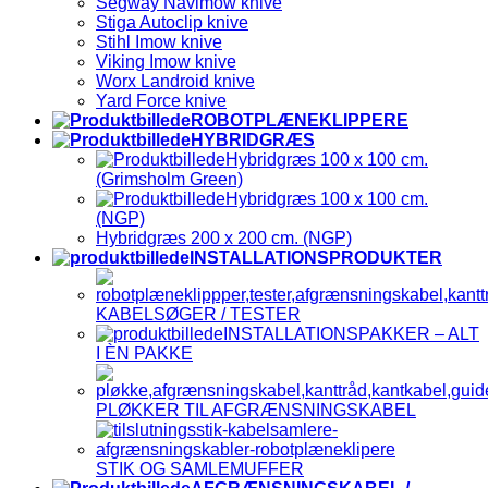
Segway Navimow knive
Stiga Autoclip knive
Stihl Imow knive
Viking Imow knive
Worx Landroid knive
Yard Force knive
ROBOTPLÆNEKLIPPERE
HYBRIDGRÆS
Hybridgræs 100 x 100 cm.
(Grimsholm Green)
Hybridgræs 100 x 100 cm.
(NGP)
Hybridgræs 200 x 200 cm. (NGP)
INSTALLATIONSPRODUKTER
KABELSØGER / TESTER
INSTALLATIONSPAKKER – ALT
I ÈN PAKKE
PLØKKER TIL AFGRÆNSNINGSKABEL
STIK OG SAMLEMUFFER