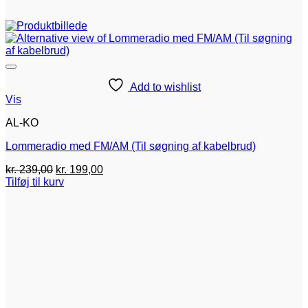
Add to wishlist
Vis
AL-KO
Lommeradio med FM/AM (Til søgning af kabelbrud)
Den
Den
kr.
239,00
kr.
199,00
oprindelige
aktuelle
Tilføj til kurv
pris
pris
var:
er:
kr. 239,00.
kr. 199,00.