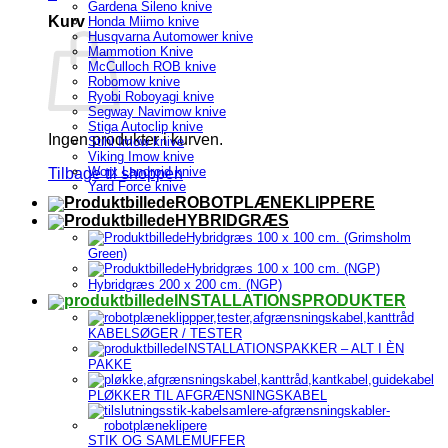
Gardena Sileno knive
Kurv
Honda Miimo knive
Husqvarna Automower knive
Mammotion Knive
McCulloch ROB knive
Robomow knive
Ryobi Roboyagi knive
Segway Navimow knive
Stiga Autoclip knive
Ingen produkter i kurven.
Stihl Imow knive
Viking Imow knive
Worx Landroid knive
Tilbage til shoppen
Yard Force knive
ROBOTPLÆNEKLIPPERE
HYBRIDGRÆS
Hybridgræs 100 x 100 cm. (Grimsholm
Green)
Hybridgræs 100 x 100 cm. (NGP)
Hybridgræs 200 x 200 cm. (NGP)
INSTALLATIONSPRODUKTER
KABELSØGER / TESTER
INSTALLATIONSPAKKER – ALT I ÈN
PAKKE
PLØKKER TIL AFGRÆNSNINGSKABEL
STIK OG SAMLEMUFFER