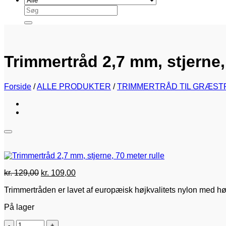
Søg
efter:
Trimmertråd 2,7 mm, stjerne,
Forside
/
ALLE PRODUKTER
/
TRIMMERTRÅD TIL GRÆST
Den
Den
kr.
129,00
kr.
109,00
oprindelige
aktuelle
Trimmertråden er lavet af europæisk højkvalitets nylon med h
pris
pris
var:
er:
På lager
kr. 129,00.
kr. 109,00.
Trimmertråd