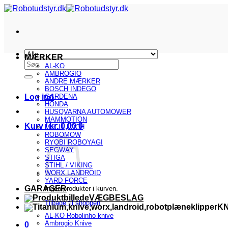
Fortsæt
til
indhold
MÆRKER
Søg
AL-KO
efter:
AMBROGIO
ANDRE MÆRKER
BOSCH INDEGO
Log ind
GARDENA
HONDA
HUSQVARNA AUTOMOWER
MAMMOTION
Kurv /
kr.
0,00
0
McCULLOCH
ROBOMOW
RYOBI ROBOYAGI
SEGWAY
STIGA
STIHL / VIKING
WORX LANDROID
YARD FORCE
GARAGER
Ingen produkter i kurven.
VÆGBESLAG
Tilbage til shoppen
KN
AL-KO Robolinho knive
Ambrogio Knive
0