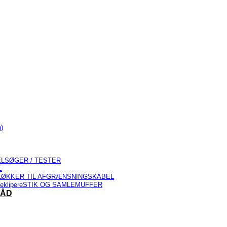
)
LSØGER / TESTER
E
LØKKER TIL AFGRÆNSNINGSKABEL
STIK OG SAMLEMUFFER
RÅD