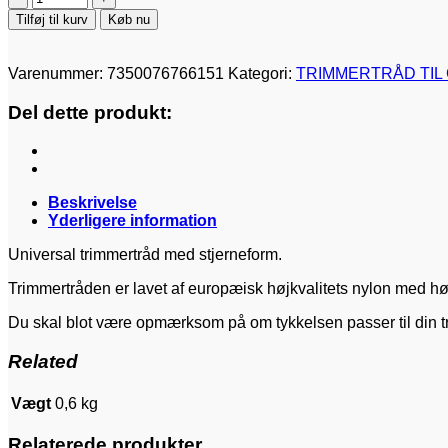
2,7
Tilføj til kurv
Køb nu
mm,
stjerne,
70
Varenummer:
7350076766151
Kategori:
TRIMMERTRÅD TI
meter
rulle
Del dette produkt:
antal
Beskrivelse
Yderligere information
Universal trimmertråd med stjerneform.
Trimmertråden er lavet af europæisk højkvalitets nylon med h
Du skal blot være opmærksom på om tykkelsen passer til din t
Related
Vægt
0,6 kg
Relaterede produkter