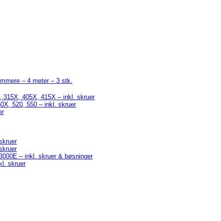
immere – 4 meter – 3 stk.
 315X, 405X, 415X – inkl. skruer
X, 520, 550 – inkl. skruer
er
skruer
skruer
0E – inkl. skruer & bøsninger
l. skruer