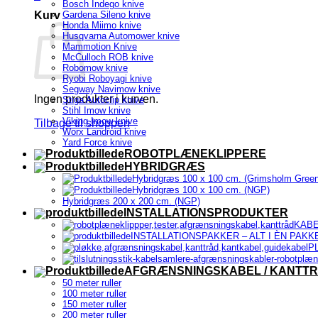
Bosch Indego knive
Kurv
Gardena Sileno knive
Honda Miimo knive
Husqvarna Automower knive
Mammotion Knive
McCulloch ROB knive
Robomow knive
Ryobi Roboyagi knive
Segway Navimow knive
Ingen produkter i kurven.
Stiga Autoclip knive
Stihl Imow knive
Viking Imow knive
Tilbage til shoppen
Worx Landroid knive
Yard Force knive
ROBOTPLÆNEKLIPPERE
HYBRIDGRÆS
Hybridgræs 100 x 100 cm. (Grimsholm Green
Hybridgræs 100 x 100 cm. (NGP)
Hybridgræs 200 x 200 cm. (NGP)
INSTALLATIONSPRODUKTER
KABE
INSTALLATIONSPAKKER – ALT I ÈN PAKK
P
AFGRÆNSNINGSKABEL / KANTT
50 meter ruller
100 meter ruller
150 meter ruller
200 meter ruller