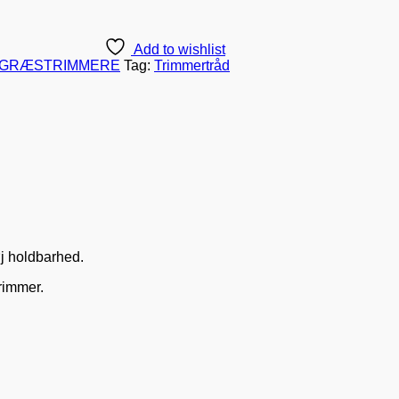
Add to wishlist
L GRÆSTRIMMERE
Tag:
Trimmertråd
øj holdbarhed.
rimmer.