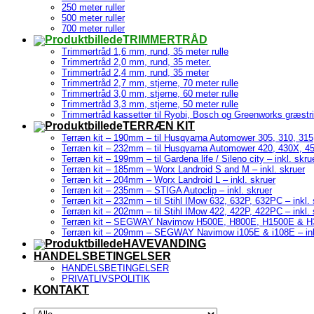
250 meter ruller
500 meter ruller
700 meter ruller
TRIMMERTRÅD
Trimmertråd 1,6 mm, rund, 35 meter rulle
Trimmertråd 2,0 mm, rund, 35 meter.
Trimmertråd 2,4 mm, rund, 35 meter
Trimmertråd 2,7 mm, stjerne, 70 meter rulle
Trimmertråd 3,0 mm, stjerne, 60 meter rulle
Trimmertråd 3,3 mm, stjerne, 50 meter rulle
Trimmertråd kassetter til Ryobi, Bosch og Greenworks græstr
TERRÆN KIT
Terræn kit – 190mm – til Husqvarna Automower 305, 310, 315,
Terræn kit – 232mm – til Husqvarna Automower 420, 430X, 450
Terræn kit – 199mm – til Gardena life / Sileno city – inkl. skru
Terræn kit – 185mm – Worx Landroid S and M – inkl. skruer
Terræn kit – 204mm – Worx Landroid L – inkl. skruer
Terræn kit – 235mm – STIGA Autoclip – inkl. skruer
Terræn kit – 232mm – til Stihl IMow 632, 632P, 632PC – inkl. 
Terræn kit – 202mm – til Stihl IMow 422, 422P, 422PC – inkl. 
Terræn kit – SEGWAY Navimow H500E, H800E, H1500E & H300
Terræn kit – 209mm – SEGWAY Navimow i105E & i108E – ink
HAVEVANDING
HANDELSBETINGELSER
HANDELSBETINGELSER
PRIVATLIVSPOLITIK
KONTAKT