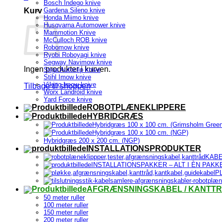
Bosch Indego knive
Kurv
Gardena Sileno knive
Honda Miimo knive
Husqvarna Automower knive
Mammotion Knive
McCulloch ROB knive
Robomow knive
Ryobi Roboyagi knive
Segway Navimow knive
Ingen produkter i kurven.
Stiga Autoclip knive
Stihl Imow knive
Viking Imow knive
Tilbage til shoppen
Worx Landroid knive
Yard Force knive
ROBOTPLÆNEKLIPPERE
HYBRIDGRÆS
Hybridgræs 100 x 100 cm. (Grimsholm Green
Hybridgræs 100 x 100 cm. (NGP)
Hybridgræs 200 x 200 cm. (NGP)
INSTALLATIONSPRODUKTER
KABE
INSTALLATIONSPAKKER – ALT I ÈN PAKK
P
AFGRÆNSNINGSKABEL / KANTT
50 meter ruller
100 meter ruller
150 meter ruller
200 meter ruller