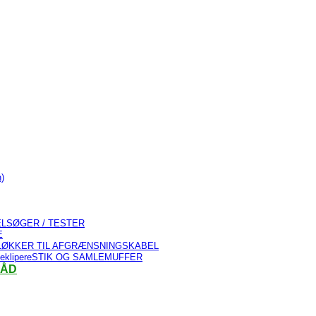
)
LSØGER / TESTER
E
LØKKER TIL AFGRÆNSNINGSKABEL
STIK OG SAMLEMUFFER
RÅD