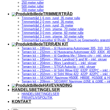
250 meter ruller
500 meter ruller
700 meter ruller
TRIMMERTRÅD
Trimmertråd 1,6 mm, rund, 35 meter rulle
Trimmertråd 2,0 mm, rund, 35 meter.
Trimmertråd 2,4 mm, rund, 35 meter
Trimmertråd 2,7 mm, stjerne, 70 meter rulle
Trimmertråd 3,0 mm, stjerne, 60 meter rulle
Trimmertråd 3,3 mm, stjerne, 50 meter rulle
Trimmertråd kassetter til Ryobi, Bosch og Greenworks græstr
TERRÆN KIT
Terræn kit – 190mm – til Husqvarna Automower 305, 310, 315,
Terræn kit – 232mm – til Husqvarna Automower 420, 430X, 450
Terræn kit – 199mm – til Gardena life / Sileno city – inkl. skru
Terræn kit – 185mm – Worx Landroid S and M – inkl. skruer
Terræn kit – 204mm – Worx Landroid L – inkl. skruer
Terræn kit – 235mm – STIGA Autoclip – inkl. skruer
Terræn kit – 232mm – til Stihl IMow 632, 632P, 632PC – inkl. 
Terræn kit – 202mm – til Stihl IMow 422, 422P, 422PC – inkl. 
Terræn kit – SEGWAY Navimow H500E, H800E, H1500E & H300
Terræn kit – 209mm – SEGWAY Navimow i105E & i108E – ink
HAVEVANDING
HANDELSBETINGELSER
HANDELSBETINGELSER
PRIVATLIVSPOLITIK
KONTAKT