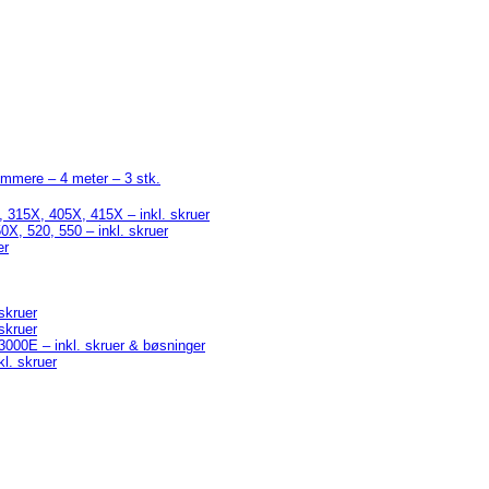
immere – 4 meter – 3 stk.
 315X, 405X, 415X – inkl. skruer
X, 520, 550 – inkl. skruer
er
skruer
skruer
0E – inkl. skruer & bøsninger
l. skruer