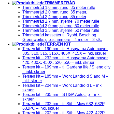
TRIMMERTRÅD
Trimmertråd 1,6 mm, rund, 35 meter rulle
Trimmertråd 2,0 mm, rund, 35 meter.
Trimmertråd 2,4 mm, rund, 35 meter
Trimmertråd 2,7 mm, stjerne, 70 meter rulle
Trimmertråd 3,0 mm, stjerne, 60 meter rulle
Trimmertråd 3,3 mm, stjerne, 50 meter rulle
Trimmertråd kassetter til Ryobi, Bosch og
Greenworks græstrimmere – 4 meter – 3 stk.
TERRÆN KIT
Terræn kit – 190mm – til Husqvarna Automower
305, 310, 315, 315X, 405X, 415X – inkl. skruer
Terræn kit – 232mm – til Husqvarna Automower
420, 430X, 450X, 520, 550 – inkl. skruer
Terræn kit – 199mm – til Gardena life / Sileno city
– inkl. skruer
Terræn kit – 185mm – Worx Landroid S and M –
inkl. skruer
Terræn kit – 204mm – Worx Landroid L – inkl.
skruer
Terræn kit – 235mm – STIGA Autoclip – inkl.
skruer
Terræn kit – 232mm – til Stihl IMow 632, 632P,
632PC – inkl. skruer
Terræn kit – 202mm – til Stihl IMow 422, 422P,