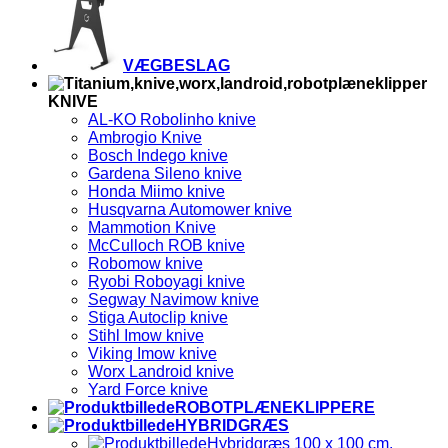
VÆGBESLAG
KNIVE
AL-KO Robolinho knive
Ambrogio Knive
Bosch Indego knive
Gardena Sileno knive
Honda Miimo knive
Husqvarna Automower knive
Mammotion Knive
McCulloch ROB knive
Robomow knive
Ryobi Roboyagi knive
Segway Navimow knive
Stiga Autoclip knive
Stihl Imow knive
Viking Imow knive
Worx Landroid knive
Yard Force knive
ROBOTPLÆNEKLIPPERE
HYBRIDGRÆS
Hybridgræs 100 x 100 cm.