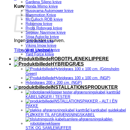
Gardena Sileno knive
Kurv
Honda Miimo knive
Husqvarna Automower knive
Mammotion Knive
McCulloch ROB knive
Robomow knive
Ryobi Roboyagi knive
Segway Navimow knive
Stiga Autoclip knive
Ingen produkter i kurven.
Stihl Imow knive
Viking Imow knive
Worx Landroid knive
Tilbage til shoppen
Yard Force knive
ROBOTPLÆNEKLIPPERE
HYBRIDGRÆS
Hybridgræs 100 x 100 cm. (Grimsholm
Green)
Hybridgræs 100 x 100 cm. (NGP)
Hybridgræs 200 x 200 cm. (NGP)
INSTALLATIONSPRODUKTER
KABELSØGER / TESTER
INSTALLATIONSPAKKER – ALT I ÈN
PAKKE
PLØKKER TIL AFGRÆNSNINGSKABEL
STIK OG SAMLEMUFFER