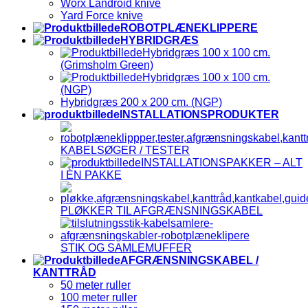
Worx Landroid knive
Yard Force knive
ROBOTPLÆNEKLIPPERE
HYBRIDGRÆS
Hybridgræs 100 x 100 cm.
(Grimsholm Green)
Hybridgræs 100 x 100 cm.
(NGP)
Hybridgræs 200 x 200 cm. (NGP)
INSTALLATIONSPRODUKTER
KABELSØGER / TESTER
INSTALLATIONSPAKKER – ALT
I ÈN PAKKE
PLØKKER TIL AFGRÆNSNINGSKABEL
STIK OG SAMLEMUFFER
AFGRÆNSNINGSKABEL /
KANTTRÅD
50 meter ruller
100 meter ruller