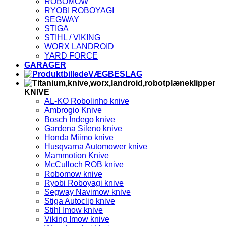
ROBOMOW
RYOBI ROBOYAGI
SEGWAY
STIGA
STIHL / VIKING
WORX LANDROID
YARD FORCE
GARAGER
VÆGBESLAG
KNIVE
AL-KO Robolinho knive
Ambrogio Knive
Bosch Indego knive
Gardena Sileno knive
Honda Miimo knive
Husqvarna Automower knive
Mammotion Knive
McCulloch ROB knive
Robomow knive
Ryobi Roboyagi knive
Segway Navimow knive
Stiga Autoclip knive
Stihl Imow knive
Viking Imow knive