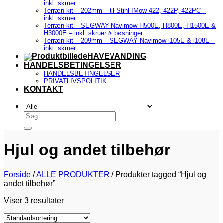
inkl. skruer
Terræn kit – 202mm – til Stihl IMow 422, 422P, 422PC –
inkl. skruer
Terræn kit – SEGWAY Navimow H500E, H800E, H1500E &
H3000E – inkl. skruer & bøsninger
Terræn kit – 209mm – SEGWAY Navimow i105E & i108E –
inkl. skruer
HAVEVANDING
HANDELSBETINGELSER
HANDELSBETINGELSER
PRIVATLIVSPOLITIK
KONTAKT
Søg
efter:
Hjul og andet tilbehør
Forside
/
ALLE PRODUKTER
/
Produkter tagged “Hjul og
andet tilbehør”
Viser 3 resultater