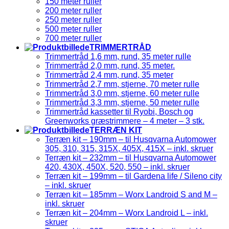
150 meter ruller
200 meter ruller
250 meter ruller
500 meter ruller
700 meter ruller
TRIMMERTRÅD
Trimmertråd 1,6 mm, rund, 35 meter rulle
Trimmertråd 2,0 mm, rund, 35 meter.
Trimmertråd 2,4 mm, rund, 35 meter
Trimmertråd 2,7 mm, stjerne, 70 meter rulle
Trimmertråd 3,0 mm, stjerne, 60 meter rulle
Trimmertråd 3,3 mm, stjerne, 50 meter rulle
Trimmertråd kassetter til Ryobi, Bosch og
Greenworks græstrimmere – 4 meter – 3 stk.
TERRÆN KIT
Terræn kit – 190mm – til Husqvarna Automower
305, 310, 315, 315X, 405X, 415X – inkl. skruer
Terræn kit – 232mm – til Husqvarna Automower
420, 430X, 450X, 520, 550 – inkl. skruer
Terræn kit – 199mm – til Gardena life / Sileno city
– inkl. skruer
Terræn kit – 185mm – Worx Landroid S and M –
inkl. skruer
Terræn kit – 204mm – Worx Landroid L – inkl.
skruer