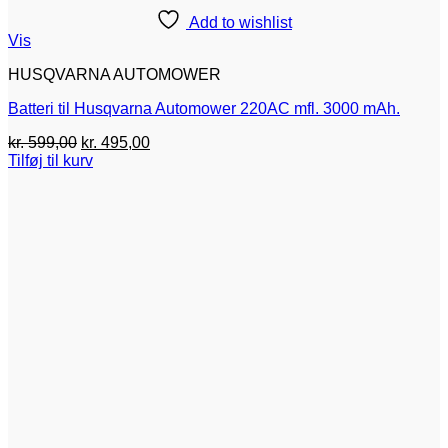
Add to wishlist
Vis
HUSQVARNA AUTOMOWER
Batteri til Husqvarna Automower 220AC mfl. 3000 mAh.
Den
Den
kr.
599,00
kr.
495,00
oprindelige
aktuelle
Tilføj til kurv
pris
pris
var:
er:
kr. 599,00.
kr. 495,00.