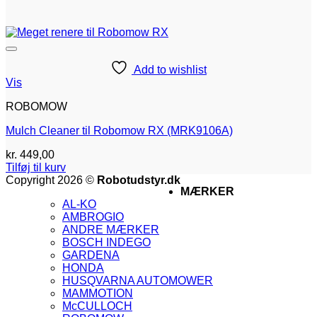
Add to wishlist
Vis
ROBOMOW
Mulch Cleaner til Robomow RX (MRK9106A)
kr.
449,00
Tilføj til kurv
V
Copyright 2026 ©
Robotudstyr.dk
MÆRKER
M
AL-KO
A
AMBROGIO
G
ANDRE MÆRKER
M
BOSCH INDEGO
M
GARDENA
2
V
HONDA
V
HUSQVARNA AUTOMOWER
2
V
MAMMOTION
E
McCULLOCH