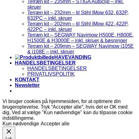
Terræn kit – 235mm – STIGA Autoclip – inkl.
skruer
Terræn kit – 232mm – til Stihl IMow 632, 632P,
632PC – inkl. skruer
Terræn kit – 202mm – til Stihl IMow 422, 422P,
422PC – inkl. skruer
Terræn kit – SEGWAY Navimow H500E, H800E,
H1500E & H3000E – inkl. skruer & bøsninger
Terræn kit – 209mm – SEGWAY Navimow i105E
& i108E – inkl. skruer
HAVEVANDING
HANDELSBETINGELSER
HANDELSBETINGELSER
PRIVATLIVSPOLITIK
KONTAKT
Newsletter
Vi bruger cookies på hjemmesiden, for at optimere din
brugeroplevelse. Tryk “Accepter alle”, hvis det er OK med
dig. Ved at vælge "Kun nødvendige" kan du tilpasse cookie
indstillingerne.
Kun nødvendige
Accepter alle
Luk