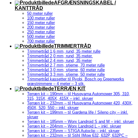
AFGRÆNSNINGSKABEL /
KANTTRÅD
50 meter ruller
100 meter ruller
150 meter ruller
200 meter ruller
250 meter ruller
500 meter ruller
700 meter ruller
TRIMMERTRÅD
Trimmertråd 1,6 mm, rund, 35 meter rulle
Trimmertråd 2,0 mm, rund, 35 meter.
Trimmertråd 2,4 mm, rund, 35 meter
Trimmertråd 2,7 mm, stjerne, 70 meter rulle
Trimmertråd 3,0 mm, stjerne, 60 meter rulle
Trimmertråd 3,3 mm, stjerne, 50 meter rulle
Trimmertråd kassetter til Ryobi, Bosch og Greenworks
græstrimmere – 4 meter – 3 stk.
TERRÆN KIT
Terræn kit – 190mm – til Husqvarna Automower 305, 310,
315, 315X, 405X, 415X – inkl. skruer
Terræn kit – 232mm – til Husqvarna Automower 420, 430X,
450X, 520, 550 – inkl. skruer
Terræn kit – 199mm – til Gardena life / Sileno city – inkl.
skruer
Terræn kit – 185mm – Worx Landroid S and M – inkl. skruer
Terræn kit – 204mm – Worx Landroid L – inkl. skruer
Terræn kit – 235mm – STIGA Autoclip – inkl. skruer
Terræn kit – 232mm – til Stihl IMow 632, 632P, 632PC –