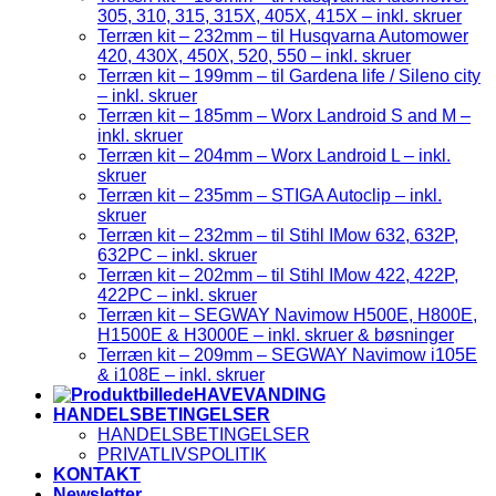
305, 310, 315, 315X, 405X, 415X – inkl. skruer
Terræn kit – 232mm – til Husqvarna Automower
420, 430X, 450X, 520, 550 – inkl. skruer
Terræn kit – 199mm – til Gardena life / Sileno city
– inkl. skruer
Terræn kit – 185mm – Worx Landroid S and M –
inkl. skruer
Terræn kit – 204mm – Worx Landroid L – inkl.
skruer
Terræn kit – 235mm – STIGA Autoclip – inkl.
skruer
Terræn kit – 232mm – til Stihl IMow 632, 632P,
632PC – inkl. skruer
Terræn kit – 202mm – til Stihl IMow 422, 422P,
422PC – inkl. skruer
Terræn kit – SEGWAY Navimow H500E, H800E,
H1500E & H3000E – inkl. skruer & bøsninger
Terræn kit – 209mm – SEGWAY Navimow i105E
& i108E – inkl. skruer
HAVEVANDING
HANDELSBETINGELSER
HANDELSBETINGELSER
PRIVATLIVSPOLITIK
KONTAKT
Newsletter