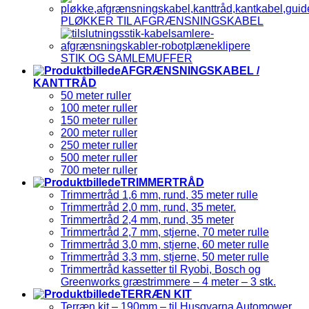
PLØKKER TIL AFGRÆNSNINGSKABEL
STIK OG SAMLEMUFFER
AFGRÆNSNINGSKABEL /
KANTTRÅD
50 meter ruller
100 meter ruller
150 meter ruller
200 meter ruller
250 meter ruller
500 meter ruller
700 meter ruller
TRIMMERTRÅD
Trimmertråd 1,6 mm, rund, 35 meter rulle
Trimmertråd 2,0 mm, rund, 35 meter.
Trimmertråd 2,4 mm, rund, 35 meter
Trimmertråd 2,7 mm, stjerne, 70 meter rulle
Trimmertråd 3,0 mm, stjerne, 60 meter rulle
Trimmertråd 3,3 mm, stjerne, 50 meter rulle
Trimmertråd kassetter til Ryobi, Bosch og
Greenworks græstrimmere – 4 meter – 3 stk.
TERRÆN KIT
Terræn kit – 190mm – til Husqvarna Automower