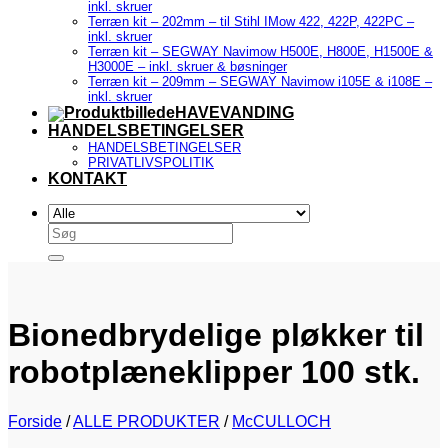
inkl. skruer
Terræn kit – 202mm – til Stihl IMow 422, 422P, 422PC –
inkl. skruer
Terræn kit – SEGWAY Navimow H500E, H800E, H1500E &
H3000E – inkl. skruer & bøsninger
Terræn kit – 209mm – SEGWAY Navimow i105E & i108E –
inkl. skruer
HAVEVANDING
HANDELSBETINGELSER
HANDELSBETINGELSER
PRIVATLIVSPOLITIK
KONTAKT
Søg
efter:
Bionedbrydelige pløkker til
robotplæneklipper 100 stk.
Forside
/
ALLE PRODUKTER
/
McCULLOCH