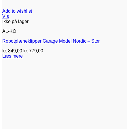
Add to wishlist
Vis
Ikke på lager
AL-KO
Robotplæneklipper Garage Model Nordic – Stor
Den
Den
kr.
849,00
kr.
779,00
oprindelige
aktuelle
Læs mere
pris
pris
var:
er:
kr. 849,00.
kr. 779,00.