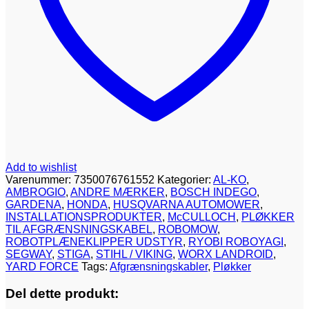
Add to wishlist
Varenummer:
7350076761552
Kategorier:
AL-KO
,
AMBROGIO
,
ANDRE MÆRKER
,
BOSCH INDEGO
,
GARDENA
,
HONDA
,
HUSQVARNA AUTOMOWER
,
INSTALLATIONSPRODUKTER
,
McCULLOCH
,
PLØKKER
TIL AFGRÆNSNINGSKABEL
,
ROBOMOW
,
ROBOTPLÆNEKLIPPER UDSTYR
,
RYOBI ROBOYAGI
,
SEGWAY
,
STIGA
,
STIHL / VIKING
,
WORX LANDROID
,
YARD FORCE
Tags:
Afgrænsningskabler
,
Pløkker
Del dette produkt: