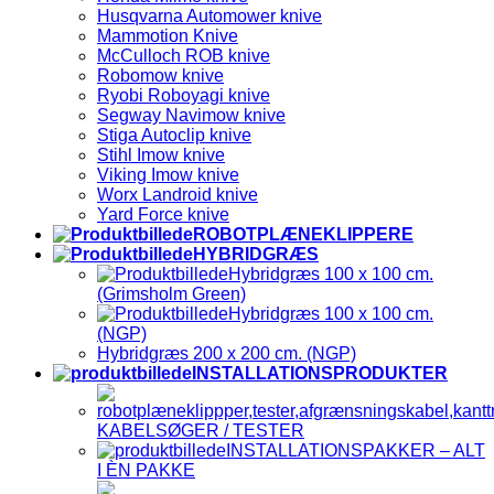
Husqvarna Automower knive
Mammotion Knive
McCulloch ROB knive
Robomow knive
Ryobi Roboyagi knive
Segway Navimow knive
Stiga Autoclip knive
Stihl Imow knive
Viking Imow knive
Worx Landroid knive
Yard Force knive
ROBOTPLÆNEKLIPPERE
HYBRIDGRÆS
Hybridgræs 100 x 100 cm.
(Grimsholm Green)
Hybridgræs 100 x 100 cm.
(NGP)
Hybridgræs 200 x 200 cm. (NGP)
INSTALLATIONSPRODUKTER
KABELSØGER / TESTER
INSTALLATIONSPAKKER – ALT
I ÈN PAKKE