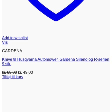
Add to wishlist
Vis
GARDENA
Knive til Husqvarna Automower, Gardena Sileno og R-serien
9 stk.
Den
Den
kr.
69,00
kr.
49,00
oprindelige
aktuelle
Tilføj til kurv
pris
pris
var:
er:
kr. 69,00.
kr. 49,00.