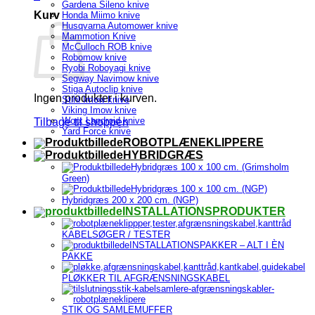
Gardena Sileno knive
Kurv
Honda Miimo knive
Husqvarna Automower knive
Mammotion Knive
McCulloch ROB knive
Robomow knive
Ryobi Roboyagi knive
Segway Navimow knive
Stiga Autoclip knive
Ingen produkter i kurven.
Stihl Imow knive
Viking Imow knive
Worx Landroid knive
Tilbage til shoppen
Yard Force knive
ROBOTPLÆNEKLIPPERE
HYBRIDGRÆS
Hybridgræs 100 x 100 cm. (Grimsholm
Green)
Hybridgræs 100 x 100 cm. (NGP)
Hybridgræs 200 x 200 cm. (NGP)
INSTALLATIONSPRODUKTER
KABELSØGER / TESTER
INSTALLATIONSPAKKER – ALT I ÈN
PAKKE
PLØKKER TIL AFGRÆNSNINGSKABEL
STIK OG SAMLEMUFFER