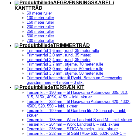
AFGRÆNSNINGSKABEL /
KANTTRÅD
50 meter ruller
100 meter ruller
150 meter ruller
200 meter ruller
250 meter ruller
500 meter ruller
700 meter ruller
TRIMMERTRÅD
Trimmertråd 1,6 mm, rund, 35 meter rulle
Trimmertråd 2,0 mm, rund, 35 meter.
Trimmertråd 2,4 mm, rund, 35 meter
Trimmertråd 2,7 mm, stjerne, 70 meter rulle
Trimmertråd 3,0 mm, stjerne, 60 meter rulle
Trimmertråd 3,3 mm, stjerne, 50 meter rulle
Trimmertråd kassetter til Ryobi, Bosch og Greenworks
græstrimmere – 4 meter – 3 stk.
TERRÆN KIT
Terræn kit – 190mm – til Husqvarna Automower 305, 310,
315, 315X, 405X, 415X – inkl. skruer
Terræn kit – 232mm – til Husqvarna Automower 420, 430X,
450X, 520, 550 – inkl. skruer
Terræn kit – 199mm – til Gardena life / Sileno city – inkl.
skruer
Terræn kit – 185mm – Worx Landroid S and M – inkl. skruer
Terræn kit – 204mm – Worx Landroid L – inkl. skruer
Terræn kit – 235mm – STIGA Autoclip – inkl. skruer
Terræn kit – 232mm – til Stihl IMow 632, 632P, 632PC –