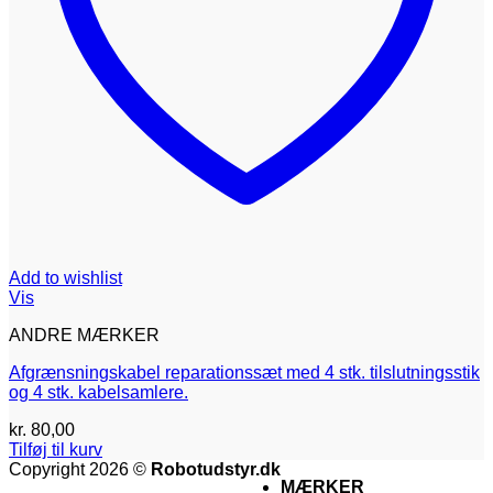
Add to wishlist
Vis
ANDRE MÆRKER
Afgrænsningskabel reparationssæt med 4 stk. tilslutningsstik
og 4 stk. kabelsamlere.
kr.
80,00
Tilføj til kurv
V
Copyright 2026 ©
Robotudstyr.dk
MÆRKER
M