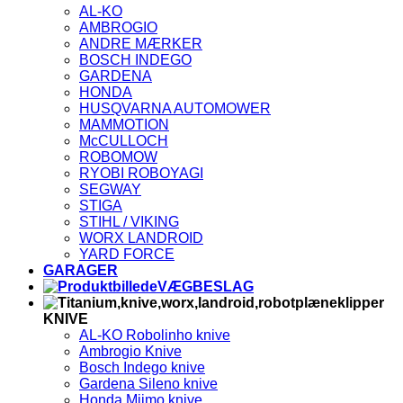
AL-KO
A
AMBROGIO
G
ANDRE MÆRKER
M
BOSCH INDEGO
M
GARDENA
2
V
HONDA
V
HUSQVARNA AUTOMOWER
2
V
MAMMOTION
E
McCULLOCH
ROBOMOW
RYOBI ROBOYAGI
SEGWAY
STIGA
STIHL / VIKING
WORX LANDROID
YARD FORCE
GARAGER
VÆGBESLAG
KNIVE
AL-KO Robolinho knive
Ambrogio Knive
Bosch Indego knive
Gardena Sileno knive
Honda Miimo knive