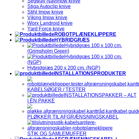
Segway Navimow knive
Stiga Autoclip knive
Stihl Imow knive
Viking Imow knive
Worx Landroid knive
Yard Force knive
ROBOTPLÆNEKLIPPERE
HYBRIDGRÆS
Hybridgræs 100 x 100 cm.
(Grimsholm Green)
Hybridgræs 100 x 100 cm.
(NGP)
Hybridgræs 200 x 200 cm. (NGP)
INSTALLATIONSPRODUKTER
KABELSØGER / TESTER
INSTALLATIONSPAKKER – ALT
I ÈN PAKKE
PLØKKER TIL AFGRÆNSNINGSKABEL
STIK OG SAMLEMUFFER