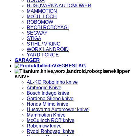
HONDA
V
HUSQVARNA AUTOMOWER
2
V
MAMMOTION
E
McCULLOCH
ROBOMOW
RYOBI ROBOYAGI
SEGWAY
STIGA
STIHL / VIKING
WORX LANDROID
YARD FORCE
GARAGER
VÆGBESLAG
KNIVE
AL-KO Robolinho knive
Ambrogio Knive
Bosch Indego knive
Gardena Sileno knive
Honda Miimo knive
Husqvarna Automower knive
Mammotion Knive
McCulloch ROB knive
Robomow knive
Ryobi Roboyagi knive