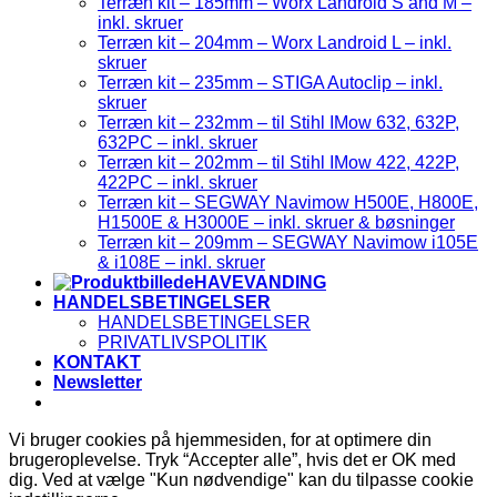
Terræn kit – 185mm – Worx Landroid S and M –
inkl. skruer
Terræn kit – 204mm – Worx Landroid L – inkl.
skruer
Terræn kit – 235mm – STIGA Autoclip – inkl.
skruer
Terræn kit – 232mm – til Stihl IMow 632, 632P,
632PC – inkl. skruer
Terræn kit – 202mm – til Stihl IMow 422, 422P,
422PC – inkl. skruer
Terræn kit – SEGWAY Navimow H500E, H800E,
H1500E & H3000E – inkl. skruer & bøsninger
Terræn kit – 209mm – SEGWAY Navimow i105E
& i108E – inkl. skruer
HAVEVANDING
HANDELSBETINGELSER
HANDELSBETINGELSER
PRIVATLIVSPOLITIK
KONTAKT
Newsletter
Vi bruger cookies på hjemmesiden, for at optimere din
brugeroplevelse. Tryk “Accepter alle”, hvis det er OK med
dig. Ved at vælge "Kun nødvendige" kan du tilpasse cookie