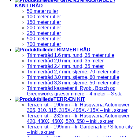
AFGRÆNSNINGSKABEL /
KANTTRÅD
50 meter ruller
100 meter ruller
150 meter ruller
200 meter ruller
250 meter ruller
500 meter ruller
700 meter ruller
TRIMMERTRÅD
Trimmertråd 1,6 mm, rund, 35 meter rulle
Trimmertråd 2,0 mm, rund, 35 meter.
Trimmertråd 2,4 mm, rund, 35 meter
Trimmertråd 2,7 mm, stjerne, 70 meter rulle
Trimmertråd 3,0 mm, stjerne, 60 meter rulle
Trimmertråd 3,3 mm, stjerne, 50 meter rulle
Trimmertråd kassetter til Ryobi, Bosch og
Greenworks græstrimmere – 4 meter – 3 stk.
TERRÆN KIT
Terræn kit – 190mm – til Husqvarna Automower
305, 310, 315, 315X, 405X, 415X – inkl. skruer
Terræn kit – 232mm – til Husqvarna Automower
420, 430X, 450X, 520, 550 – inkl. skruer
Terræn kit – 199mm – til Gardena life / Sileno city
– inkl. skruer