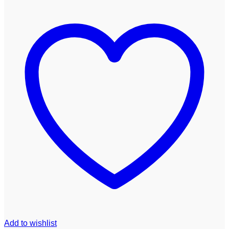
L15
/Twenty
antal
Add to wishlist