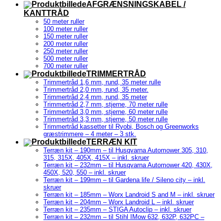
AFGRÆNSNINGSKABEL /
KANTTRÅD
50 meter ruller
100 meter ruller
150 meter ruller
200 meter ruller
250 meter ruller
500 meter ruller
700 meter ruller
TRIMMERTRÅD
Trimmertråd 1,6 mm, rund, 35 meter rulle
Trimmertråd 2,0 mm, rund, 35 meter.
Trimmertråd 2,4 mm, rund, 35 meter
Trimmertråd 2,7 mm, stjerne, 70 meter rulle
Trimmertråd 3,0 mm, stjerne, 60 meter rulle
Trimmertråd 3,3 mm, stjerne, 50 meter rulle
Trimmertråd kassetter til Ryobi, Bosch og Greenworks
græstrimmere – 4 meter – 3 stk.
TERRÆN KIT
Terræn kit – 190mm – til Husqvarna Automower 305, 310,
315, 315X, 405X, 415X – inkl. skruer
Terræn kit – 232mm – til Husqvarna Automower 420, 430X,
450X, 520, 550 – inkl. skruer
Terræn kit – 199mm – til Gardena life / Sileno city – inkl.
skruer
Terræn kit – 185mm – Worx Landroid S and M – inkl. skruer
Terræn kit – 204mm – Worx Landroid L – inkl. skruer
Terræn kit – 235mm – STIGA Autoclip – inkl. skruer
Terræn kit – 232mm – til Stihl IMow 632, 632P, 632PC –