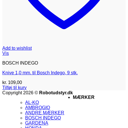
Add to wishlist
Vis
BOSCH INDEGO
Knive 1,0 mm. til Bosch Indego, 9 stk.
kr.
109,00
Tilføj til kurv
V
Copyright 2026 ©
Robotudstyr.dk
MÆRKER
M
AL-KO
A
AMBROGIO
G
ANDRE MÆRKER
M
BOSCH INDEGO
M
GARDENA
2
V