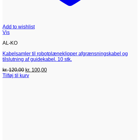
Add to wishlist
Vis
AL-KO
Kabelsamler til robotplæneklipper afgrænsningskabel og
tilslutning af guidekabel. 10 stk.
Den
Den
kr.
120,00
kr.
100,00
oprindelige
aktuelle
Tilføj til kurv
pris
pris
var:
er:
kr. 120,00.
kr. 100,00.