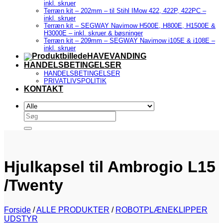
inkl. skruer
Terræn kit – 202mm – til Stihl IMow 422, 422P, 422PC –
inkl. skruer
Terræn kit – SEGWAY Navimow H500E, H800E, H1500E &
H3000E – inkl. skruer & bøsninger
Terræn kit – 209mm – SEGWAY Navimow i105E & i108E –
inkl. skruer
HAVEVANDING
HANDELSBETINGELSER
HANDELSBETINGELSER
PRIVATLIVSPOLITIK
KONTAKT
Søg
efter:
Hjulkapsel til Ambrogio L15
/Twenty
Forside
/
ALLE PRODUKTER
/
ROBOTPLÆNEKLIPPER
UDSTYR