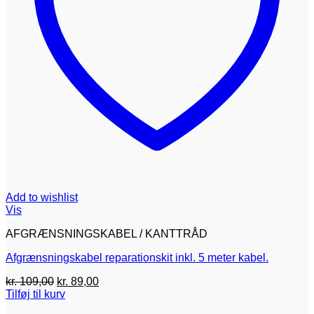
Add to wishlist
Vis
AFGRÆNSNINGSKABEL / KANTTRÅD
Afgrænsningskabel reparationskit inkl. 5 meter kabel.
Den
Den
kr.
109,00
kr.
89,00
oprindelige
aktuelle
Tilføj til kurv
pris
pris