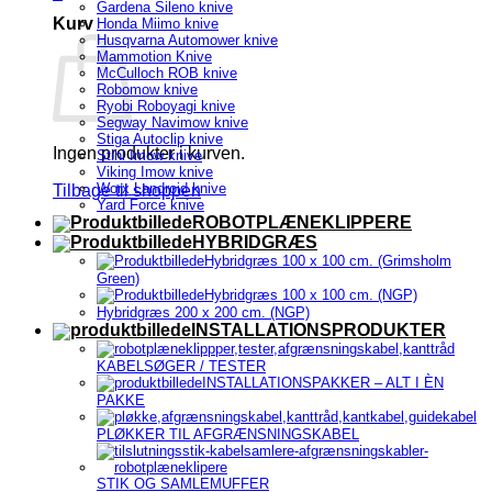
Gardena Sileno knive
Kurv
Honda Miimo knive
Husqvarna Automower knive
Mammotion Knive
McCulloch ROB knive
Robomow knive
Ryobi Roboyagi knive
Segway Navimow knive
Stiga Autoclip knive
Ingen produkter i kurven.
Stihl Imow knive
Viking Imow knive
Worx Landroid knive
Tilbage til shoppen
Yard Force knive
ROBOTPLÆNEKLIPPERE
HYBRIDGRÆS
Hybridgræs 100 x 100 cm. (Grimsholm
Green)
Hybridgræs 100 x 100 cm. (NGP)
Hybridgræs 200 x 200 cm. (NGP)
INSTALLATIONSPRODUKTER
KABELSØGER / TESTER
INSTALLATIONSPAKKER – ALT I ÈN
PAKKE
PLØKKER TIL AFGRÆNSNINGSKABEL
STIK OG SAMLEMUFFER