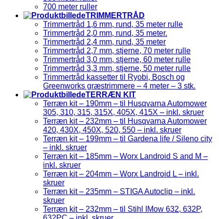
700 meter ruller
TRIMMERTRÅD
Trimmertråd 1,6 mm, rund, 35 meter rulle
Trimmertråd 2,0 mm, rund, 35 meter.
Trimmertråd 2,4 mm, rund, 35 meter
Trimmertråd 2,7 mm, stjerne, 70 meter rulle
Trimmertråd 3,0 mm, stjerne, 60 meter rulle
Trimmertråd 3,3 mm, stjerne, 50 meter rulle
Trimmertråd kassetter til Ryobi, Bosch og
Greenworks græstrimmere – 4 meter – 3 stk.
TERRÆN KIT
Terræn kit – 190mm – til Husqvarna Automower
305, 310, 315, 315X, 405X, 415X – inkl. skruer
Terræn kit – 232mm – til Husqvarna Automower
420, 430X, 450X, 520, 550 – inkl. skruer
Terræn kit – 199mm – til Gardena life / Sileno city
– inkl. skruer
Terræn kit – 185mm – Worx Landroid S and M –
inkl. skruer
Terræn kit – 204mm – Worx Landroid L – inkl.
skruer
Terræn kit – 235mm – STIGA Autoclip – inkl.
skruer
Terræn kit – 232mm – til Stihl IMow 632, 632P,
632PC – inkl. skruer