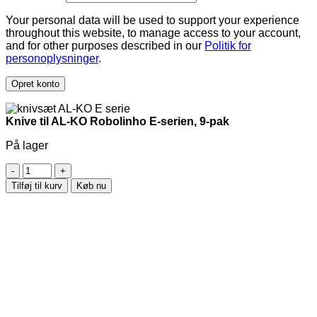
Your personal data will be used to support your experience
throughout this website, to manage access to your account,
and for other purposes described in our
Politik for
personoplysninger
.
Opret konto
Knive til AL-KO Robolinho E-serien, 9-pak
På lager
Knive
til
Tilføj til kurv
Køb nu
AL-
KO
Robolinho
E-
serien,
9-
pak
antal