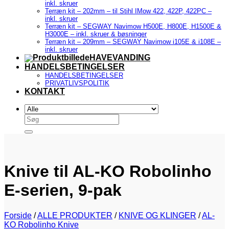
inkl. skruer
Terræn kit – 202mm – til Stihl IMow 422, 422P, 422PC –
inkl. skruer
Terræn kit – SEGWAY Navimow H500E, H800E, H1500E &
H3000E – inkl. skruer & bøsninger
Terræn kit – 209mm – SEGWAY Navimow i105E & i108E –
inkl. skruer
HAVEVANDING
HANDELSBETINGELSER
HANDELSBETINGELSER
PRIVATLIVSPOLITIK
KONTAKT
Søg
efter:
Knive til AL-KO Robolinho
E-serien, 9-pak
Forside
/
ALLE PRODUKTER
/
KNIVE OG KLINGER
/
AL-
KO Robolinho Knive