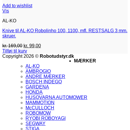
Add to wishlist
Vis
AL-KO
Knive til AL-KO Robolinho 100, 1100, mfl. RESTSALG 3 mm.
skruer.
Den
Den
kr.
169,00
kr.
99,00
oprindelige
aktuelle
Tilføj til kurv
pris
pris
V
Copyright 2026 ©
Robotudstyr.dk
MÆRKER
var:
er:
M
AL-KO
kr. 169,00.
kr. 99,00.
A
AMBROGIO
G
ANDRE MÆRKER
M
BOSCH INDEGO
M
GARDENA
2
V
HONDA
V
HUSQVARNA AUTOMOWER
2
V
MAMMOTION
E
McCULLOCH
ROBOMOW
RYOBI ROBOYAGI
SEGWAY
STIGA