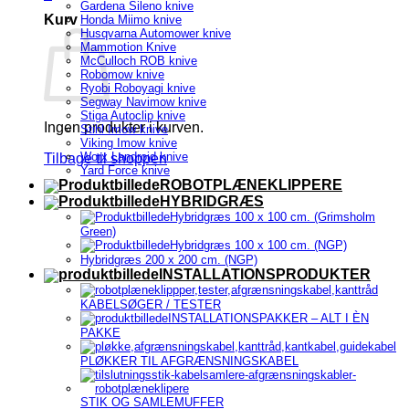
Gardena Sileno knive
Kurv
Honda Miimo knive
Husqvarna Automower knive
Mammotion Knive
McCulloch ROB knive
Robomow knive
Ryobi Roboyagi knive
Segway Navimow knive
Stiga Autoclip knive
Ingen produkter i kurven.
Stihl Imow knive
Viking Imow knive
Worx Landroid knive
Tilbage til shoppen
Yard Force knive
ROBOTPLÆNEKLIPPERE
HYBRIDGRÆS
Hybridgræs 100 x 100 cm. (Grimsholm
Green)
Hybridgræs 100 x 100 cm. (NGP)
Hybridgræs 200 x 200 cm. (NGP)
INSTALLATIONSPRODUKTER
KABELSØGER / TESTER
INSTALLATIONSPAKKER – ALT I ÈN
PAKKE
PLØKKER TIL AFGRÆNSNINGSKABEL
STIK OG SAMLEMUFFER