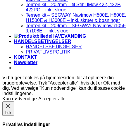
Terræn kit – 202mm – til Stihl IMow 422, 422P,
422PC – inkl. skruer
Terræn kit – SEGWAY Navimow H500E, H800E,
H1500E & H3000E – inkl. skruer & bøsninger
Terræn kit – 209mm – SEGWAY Navimow i105E
& i108E – inkl. skruer
HAVEVANDING
HANDELSBETINGELSER
HANDELSBETINGELSER
PRIVATLIVSPOLITIK
KONTAKT
Newsletter
Vi bruger cookies på hjemmesiden, for at optimere din
brugeroplevelse. Tryk “Accepter alle”, hvis det er OK med
dig. Ved at vælge "Kun nødvendige" kan du tilpasse cookie
indstillingerne.
Kun nødvendige
Accepter alle
Luk
Privatlivs indstillinger