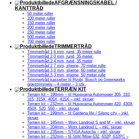
AFGRÆNSNINGSKABEL /
KANTTRÅD
50 meter ruller
100 meter ruller
150 meter ruller
200 meter ruller
250 meter ruller
500 meter ruller
700 meter ruller
TRIMMERTRÅD
Trimmertråd 1,6 mm, rund, 35 meter rulle
Trimmertråd 2,0 mm, rund, 35 meter.
Trimmertråd 2,4 mm, rund, 35 meter
Trimmertråd 2,7 mm, stjerne, 70 meter rulle
Trimmertråd 3,0 mm, stjerne, 60 meter rulle
Trimmertråd 3,3 mm, stjerne, 50 meter rulle
Trimmertråd kassetter til Ryobi, Bosch og Greenworks
græstrimmere – 4 meter – 3 stk.
TERRÆN KIT
Terræn kit – 190mm – til Husqvarna Automower 305, 310,
315, 315X, 405X, 415X – inkl. skruer
Terræn kit – 232mm – til Husqvarna Automower 420, 430X,
450X, 520, 550 – inkl. skruer
Terræn kit – 199mm – til Gardena life / Sileno city – inkl.
skruer
Terræn kit – 185mm – Worx Landroid S and M – inkl. skruer
Terræn kit – 204mm – Worx Landroid L – inkl. skruer
Terræn kit – 235mm – STIGA Autoclip – inkl. skruer
Terræn kit – 232mm – til Stihl IMow 632, 632P, 632PC –