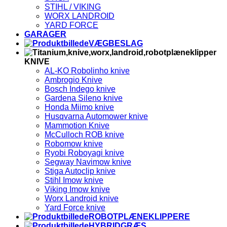
STIHL / VIKING
WORX LANDROID
YARD FORCE
GARAGER
VÆGBESLAG
KNIVE
AL-KO Robolinho knive
Ambrogio Knive
Bosch Indego knive
Gardena Sileno knive
Honda Miimo knive
Husqvarna Automower knive
Mammotion Knive
McCulloch ROB knive
Robomow knive
Ryobi Roboyagi knive
Segway Navimow knive
Stiga Autoclip knive
Stihl Imow knive
Viking Imow knive
Worx Landroid knive
Yard Force knive
ROBOTPLÆNEKLIPPERE
HYBRIDGRÆS