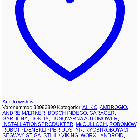
Add to wishlist
Varenummer:
38983899
Kategorier:
AL-KO
,
AMBROGIO
,
ANDRE MÆRKER
,
BOSCH INDEGO
,
GARAGER
,
GARDENA
,
HONDA
,
HUSQVARNA AUTOMOWER
,
INSTALLATIONSPRODUKTER
,
McCULLOCH
,
ROBOMOW
,
ROBOTPLÆNEKLIPPER UDSTYR
,
RYOBI ROBOYAGI
,
SEGWAY
,
STIGA
,
STIHL / VIKING
,
WORX LANDROID
,