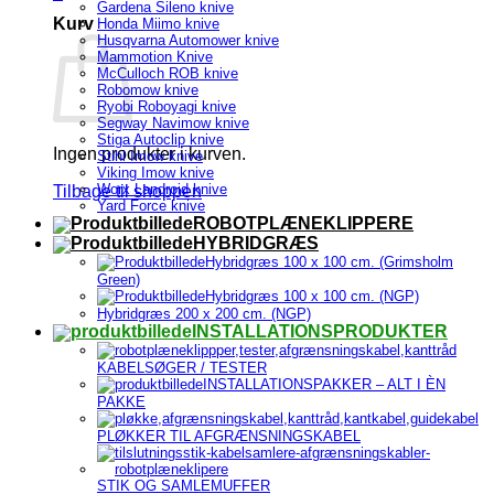
Gardena Sileno knive
Kurv
Honda Miimo knive
Husqvarna Automower knive
Mammotion Knive
McCulloch ROB knive
Robomow knive
Ryobi Roboyagi knive
Segway Navimow knive
Stiga Autoclip knive
Ingen produkter i kurven.
Stihl Imow knive
Viking Imow knive
Worx Landroid knive
Tilbage til shoppen
Yard Force knive
ROBOTPLÆNEKLIPPERE
HYBRIDGRÆS
Hybridgræs 100 x 100 cm. (Grimsholm
Green)
Hybridgræs 100 x 100 cm. (NGP)
Hybridgræs 200 x 200 cm. (NGP)
INSTALLATIONSPRODUKTER
KABELSØGER / TESTER
INSTALLATIONSPAKKER – ALT I ÈN
PAKKE
PLØKKER TIL AFGRÆNSNINGSKABEL
STIK OG SAMLEMUFFER