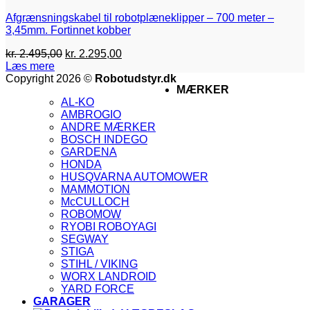
Afgrænsningskabel til robotplæneklipper – 700 meter –
3,45mm. Fortinnet kobber
Den
Den
kr.
2.495,00
kr.
2.295,00
oprindelige
aktuelle
Læs mere
pris
pris
V
Copyright 2026 ©
Robotudstyr.dk
MÆRKER
var:
er:
M
AL-KO
kr. 2.495,00.
kr. 2.295,00.
A
AMBROGIO
G
ANDRE MÆRKER
M
BOSCH INDEGO
M
GARDENA
2
V
HONDA
V
HUSQVARNA AUTOMOWER
2
V
MAMMOTION
E
McCULLOCH
ROBOMOW
RYOBI ROBOYAGI
SEGWAY
STIGA
STIHL / VIKING
WORX LANDROID
YARD FORCE
GARAGER