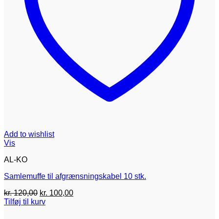
Add to wishlist
Vis
AL-KO
Samlemuffe til afgrænsningskabel 10 stk.
Den
Den
kr.
120,00
kr.
100,00
oprindelige
aktuelle
Tilføj til kurv
pris
pris
var:
er: