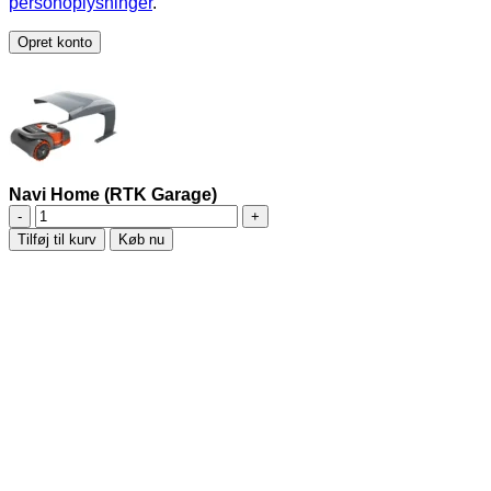
personoplysninger
.
Opret konto
Navi Home (RTK Garage)
Navi
Home
Tilføj til kurv
Køb nu
(RTK
Garage)
antal