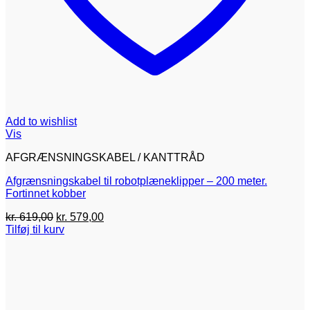
Add to wishlist
Vis
AFGRÆNSNINGSKABEL / KANTTRÅD
Afgrænsningskabel til robotplæneklipper – 200 meter.
Fortinnet kobber
Den
Den
kr.
619,00
kr.
579,00
oprindelige
aktuelle
Tilføj til kurv
pris
pris
var:
er:
kr. 619,00.
kr. 579,00.