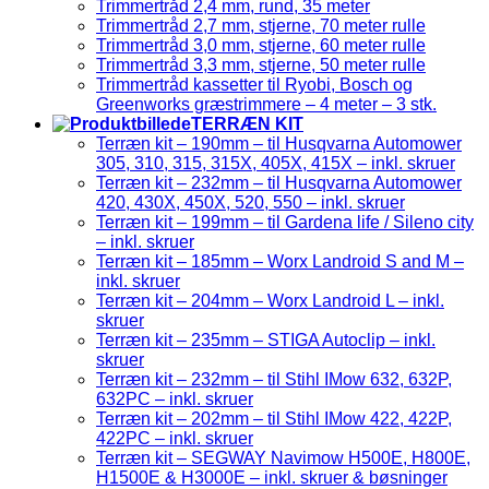
Trimmertråd 2,4 mm, rund, 35 meter
Trimmertråd 2,7 mm, stjerne, 70 meter rulle
Trimmertråd 3,0 mm, stjerne, 60 meter rulle
Trimmertråd 3,3 mm, stjerne, 50 meter rulle
Trimmertråd kassetter til Ryobi, Bosch og
Greenworks græstrimmere – 4 meter – 3 stk.
TERRÆN KIT
Terræn kit – 190mm – til Husqvarna Automower
305, 310, 315, 315X, 405X, 415X – inkl. skruer
Terræn kit – 232mm – til Husqvarna Automower
420, 430X, 450X, 520, 550 – inkl. skruer
Terræn kit – 199mm – til Gardena life / Sileno city
– inkl. skruer
Terræn kit – 185mm – Worx Landroid S and M –
inkl. skruer
Terræn kit – 204mm – Worx Landroid L – inkl.
skruer
Terræn kit – 235mm – STIGA Autoclip – inkl.
skruer
Terræn kit – 232mm – til Stihl IMow 632, 632P,
632PC – inkl. skruer
Terræn kit – 202mm – til Stihl IMow 422, 422P,
422PC – inkl. skruer
Terræn kit – SEGWAY Navimow H500E, H800E,
H1500E & H3000E – inkl. skruer & bøsninger