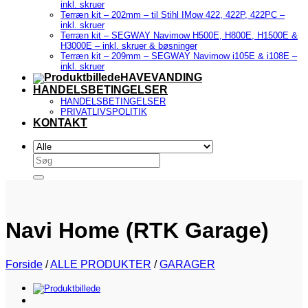
inkl. skruer
Terræn kit – 202mm – til Stihl IMow 422, 422P, 422PC –
inkl. skruer
Terræn kit – SEGWAY Navimow H500E, H800E, H1500E &
H3000E – inkl. skruer & bøsninger
Terræn kit – 209mm – SEGWAY Navimow i105E & i108E –
inkl. skruer
HAVEVANDING
HANDELSBETINGELSER
HANDELSBETINGELSER
PRIVATLIVSPOLITIK
KONTAKT
Søg
efter:
Navi Home (RTK Garage)
Forside
/
ALLE PRODUKTER
/
GARAGER