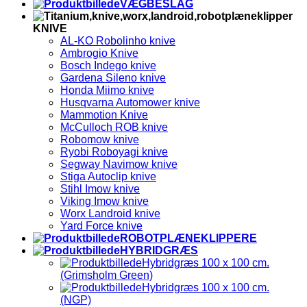
VÆGBESLAG
KNIVE
AL-KO Robolinho knive
Ambrogio Knive
Bosch Indego knive
Gardena Sileno knive
Honda Miimo knive
Husqvarna Automower knive
Mammotion Knive
McCulloch ROB knive
Robomow knive
Ryobi Roboyagi knive
Segway Navimow knive
Stiga Autoclip knive
Stihl Imow knive
Viking Imow knive
Worx Landroid knive
Yard Force knive
ROBOTPLÆNEKLIPPERE
HYBRIDGRÆS
Hybridgræs 100 x 100 cm.
(Grimsholm Green)
Hybridgræs 100 x 100 cm.
(NGP)