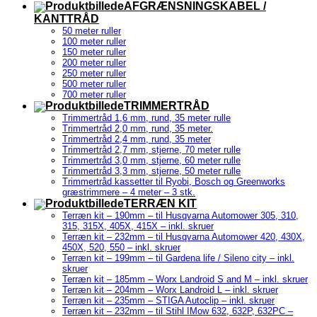
AFGRÆNSNINGSKABEL /
KANTTRÅD
50 meter ruller
100 meter ruller
150 meter ruller
200 meter ruller
250 meter ruller
500 meter ruller
700 meter ruller
TRIMMERTRÅD
Trimmertråd 1,6 mm, rund, 35 meter rulle
Trimmertråd 2,0 mm, rund, 35 meter.
Trimmertråd 2,4 mm, rund, 35 meter
Trimmertråd 2,7 mm, stjerne, 70 meter rulle
Trimmertråd 3,0 mm, stjerne, 60 meter rulle
Trimmertråd 3,3 mm, stjerne, 50 meter rulle
Trimmertråd kassetter til Ryobi, Bosch og Greenworks
græstrimmere – 4 meter – 3 stk.
TERRÆN KIT
Terræn kit – 190mm – til Husqvarna Automower 305, 310,
315, 315X, 405X, 415X – inkl. skruer
Terræn kit – 232mm – til Husqvarna Automower 420, 430X,
450X, 520, 550 – inkl. skruer
Terræn kit – 199mm – til Gardena life / Sileno city – inkl.
skruer
Terræn kit – 185mm – Worx Landroid S and M – inkl. skruer
Terræn kit – 204mm – Worx Landroid L – inkl. skruer
Terræn kit – 235mm – STIGA Autoclip – inkl. skruer
Terræn kit – 232mm – til Stihl IMow 632, 632P, 632PC –