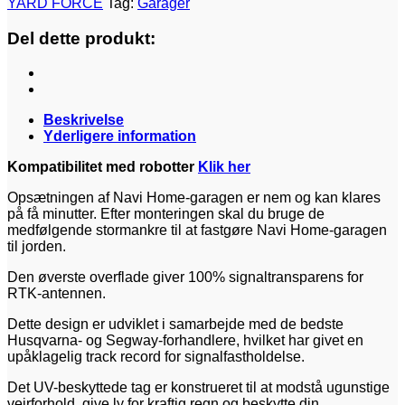
YARD FORCE
Tag:
Garager
Del dette produkt:
Beskrivelse
Yderligere information
Kompatibilitet med robotter
Klik her
Opsætningen af Navi Home-garagen er nem og kan klares
på få minutter. Efter monteringen skal du bruge de
medfølgende stormankre til at fastgøre Navi Home-garagen
til jorden.
Den øverste overflade giver 100% signaltransparens for
RTK-antennen.
Dette design er udviklet i samarbejde med de bedste
Husqvarna- og Segway-forhandlere, hvilket har givet en
upåklagelig track record for signalfastholdelse.
Det UV-beskyttede tag er konstrueret til at modstå ugunstige
vejrforhold, give ly for kraftig regn og beskytte din