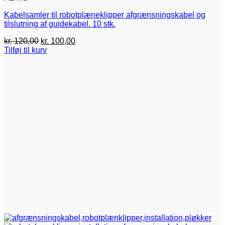
Kabelsamler til robotplæneklipper afgrænsningskabel og
tilslutning af guidekabel. 10 stk.
Den
Den
kr.
120,00
kr.
100,00
oprindelige
aktuelle
Tilføj til kurv
pris
pris
var:
er:
kr. 120,00.
kr. 100,00.