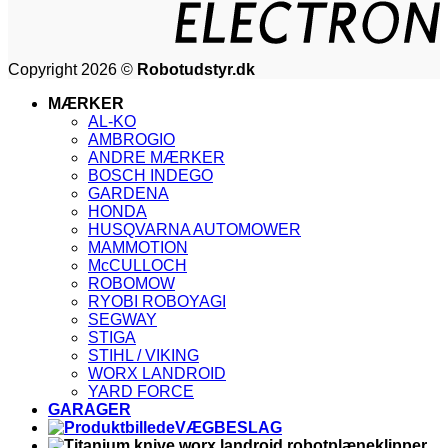
Copyright 2026 ©
Robotudstyr.dk
MÆRKER
AL-KO
AMBROGIO
ANDRE MÆRKER
BOSCH INDEGO
GARDENA
HONDA
HUSQVARNA AUTOMOWER
MAMMOTION
McCULLOCH
ROBOMOW
RYOBI ROBOYAGI
SEGWAY
STIGA
STIHL / VIKING
WORX LANDROID
YARD FORCE
GARAGER
VÆGBESLAG