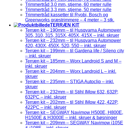
Trimmertråd 3,0 mm, stjerne, 60 meter rulle
Trimmertråd 3,3 mm, stjerne, 50 meter rulle
Trimmertråd kassetter til Ryobi, Bosch og
Greenworks græstrimmere – 4 meter – 3 stk.
TERRÆN KIT
Terræn kit – 190mm – til Husqvarna Automower
305, 310, 315, 315X, 405X, 415X – inkl. skruer
Terræn kit – 232mm – til Husqvarna Automower
420, 430X, 450X, 520, 550 – inkl. skruer
Terræn kit – 199mm – til Gardena life / Sileno city
– inkl. skruer
Terræn kit – 185mm – Worx Landroid S and M –
inkl. skruer
Terræn kit – 204mm – Worx Landroid L – inkl.
skruer
Terræn kit – 235mm – STIGA Autoclip – inkl.
skruer
Terræn kit – 232mm – til Stihl IMow 632, 632P,
632PC – inkl. skruer
Terræn kit – 202mm – til Stihl IMow 422, 422P,
422PC – inkl. skruer
Terræn kit – SEGWAY Navimow H500E, H800E,
H1500E & H3000E – inkl. skruer & bøsninger
Terræn kit – 209mm – SEGWAY Navimow i105E
& i108E – inkl. skruer