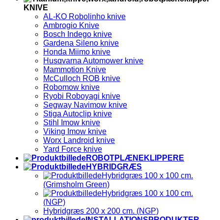
KNIVE
AL-KO Robolinho knive
Ambrogio Knive
Bosch Indego knive
Gardena Sileno knive
Honda Miimo knive
Husqvarna Automower knive
Mammotion Knive
McCulloch ROB knive
Robomow knive
Ryobi Roboyagi knive
Segway Navimow knive
Stiga Autoclip knive
Stihl Imow knive
Viking Imow knive
Worx Landroid knive
Yard Force knive
ROBOTPLÆNEKLIPPERE
HYBRIDGRÆS
Hybridgræs 100 x 100 cm.
(Grimsholm Green)
Hybridgræs 100 x 100 cm.
(NGP)
Hybridgræs 200 x 200 cm. (NGP)
INSTALLATIONSPRODUKTER