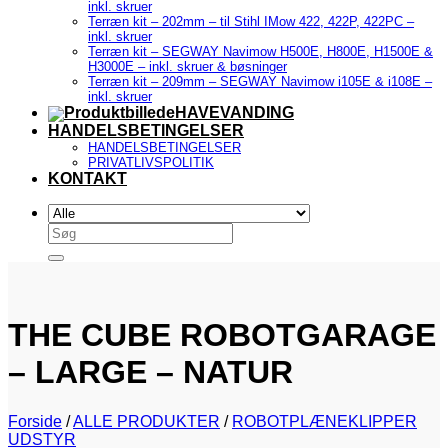
inkl. skruer
Terræn kit – 202mm – til Stihl IMow 422, 422P, 422PC –
inkl. skruer
Terræn kit – SEGWAY Navimow H500E, H800E, H1500E &
H3000E – inkl. skruer & bøsninger
Terræn kit – 209mm – SEGWAY Navimow i105E & i108E –
inkl. skruer
HAVEVANDING
HANDELSBETINGELSER
HANDELSBETINGELSER
PRIVATLIVSPOLITIK
KONTAKT
Søg
efter:
THE CUBE ROBOTGARAGE
– LARGE – NATUR
Forside
/
ALLE PRODUKTER
/
ROBOTPLÆNEKLIPPER
UDSTYR