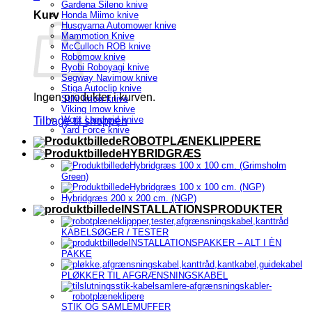
Gardena Sileno knive
Kurv
Honda Miimo knive
Husqvarna Automower knive
Mammotion Knive
McCulloch ROB knive
Robomow knive
Ryobi Roboyagi knive
Segway Navimow knive
Stiga Autoclip knive
Ingen produkter i kurven.
Stihl Imow knive
Viking Imow knive
Worx Landroid knive
Tilbage til shoppen
Yard Force knive
ROBOTPLÆNEKLIPPERE
HYBRIDGRÆS
Hybridgræs 100 x 100 cm. (Grimsholm
Green)
Hybridgræs 100 x 100 cm. (NGP)
Hybridgræs 200 x 200 cm. (NGP)
INSTALLATIONSPRODUKTER
KABELSØGER / TESTER
INSTALLATIONSPAKKER – ALT I ÈN
PAKKE
PLØKKER TIL AFGRÆNSNINGSKABEL
STIK OG SAMLEMUFFER