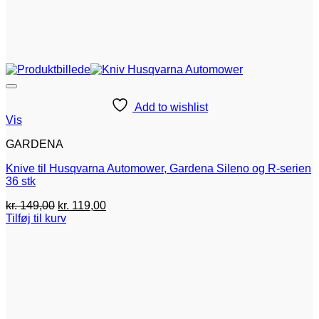
Add to wishlist
Vis
GARDENA
Knive til Husqvarna Automower, Gardena Sileno og R-serien
36 stk
Den
Den
kr.
149,00
kr.
119,00
oprindelige
aktuelle
Tilføj til kurv
pris
pris
var:
er:
kr. 149,00.
kr. 119,00.