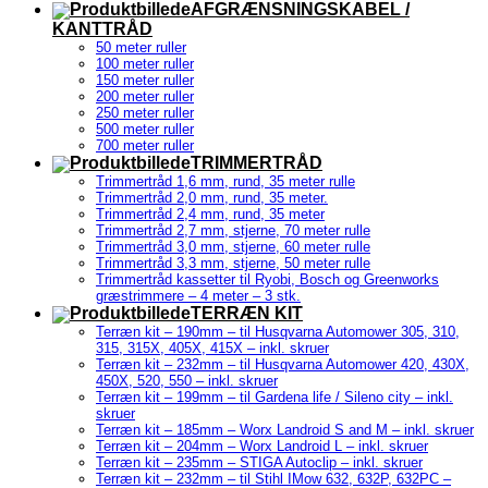
AFGRÆNSNINGSKABEL /
KANTTRÅD
50 meter ruller
100 meter ruller
150 meter ruller
200 meter ruller
250 meter ruller
500 meter ruller
700 meter ruller
TRIMMERTRÅD
Trimmertråd 1,6 mm, rund, 35 meter rulle
Trimmertråd 2,0 mm, rund, 35 meter.
Trimmertråd 2,4 mm, rund, 35 meter
Trimmertråd 2,7 mm, stjerne, 70 meter rulle
Trimmertråd 3,0 mm, stjerne, 60 meter rulle
Trimmertråd 3,3 mm, stjerne, 50 meter rulle
Trimmertråd kassetter til Ryobi, Bosch og Greenworks
græstrimmere – 4 meter – 3 stk.
TERRÆN KIT
Terræn kit – 190mm – til Husqvarna Automower 305, 310,
315, 315X, 405X, 415X – inkl. skruer
Terræn kit – 232mm – til Husqvarna Automower 420, 430X,
450X, 520, 550 – inkl. skruer
Terræn kit – 199mm – til Gardena life / Sileno city – inkl.
skruer
Terræn kit – 185mm – Worx Landroid S and M – inkl. skruer
Terræn kit – 204mm – Worx Landroid L – inkl. skruer
Terræn kit – 235mm – STIGA Autoclip – inkl. skruer
Terræn kit – 232mm – til Stihl IMow 632, 632P, 632PC –