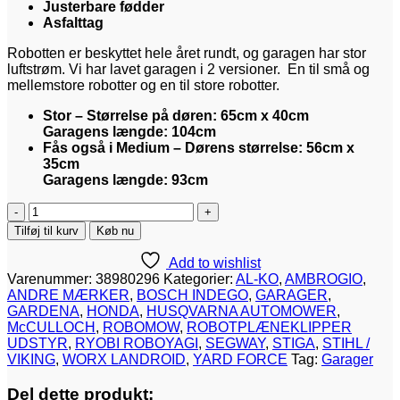
Justerbare fødder
Asfalttag
Robotten er beskyttet hele året rundt, og garagen har stor
luftstrøm. Vi har lavet garagen i 2 versioner. En til små og
mellemstore robotter og en til store robotter.
Stor – Størrelse på døren: 65cm x 40cm
Garagens længde: 104cm
Fås også i Medium – Dørens størrelse: 56cm x
35cm
Garagens længde: 93cm
THE
CUBE
Tilføj til kurv
Køb nu
ROBOTGARAGE
-
Add to wishlist
LARGE
Varenummer:
38980296
Kategorier:
AL-KO
,
AMBROGIO
,
-
ANDRE MÆRKER
,
BOSCH INDEGO
,
GARAGER
,
NATUR
GARDENA
,
HONDA
,
HUSQVARNA AUTOMOWER
,
antal
McCULLOCH
,
ROBOMOW
,
ROBOTPLÆNEKLIPPER
UDSTYR
,
RYOBI ROBOYAGI
,
SEGWAY
,
STIGA
,
STIHL /
VIKING
,
WORX LANDROID
,
YARD FORCE
Tag:
Garager
Del dette produkt: