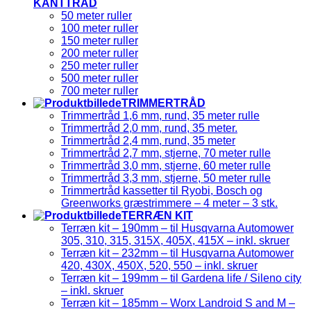
KANTTRÅD
50 meter ruller
100 meter ruller
150 meter ruller
200 meter ruller
250 meter ruller
500 meter ruller
700 meter ruller
TRIMMERTRÅD
Trimmertråd 1,6 mm, rund, 35 meter rulle
Trimmertråd 2,0 mm, rund, 35 meter.
Trimmertråd 2,4 mm, rund, 35 meter
Trimmertråd 2,7 mm, stjerne, 70 meter rulle
Trimmertråd 3,0 mm, stjerne, 60 meter rulle
Trimmertråd 3,3 mm, stjerne, 50 meter rulle
Trimmertråd kassetter til Ryobi, Bosch og
Greenworks græstrimmere – 4 meter – 3 stk.
TERRÆN KIT
Terræn kit – 190mm – til Husqvarna Automower
305, 310, 315, 315X, 405X, 415X – inkl. skruer
Terræn kit – 232mm – til Husqvarna Automower
420, 430X, 450X, 520, 550 – inkl. skruer
Terræn kit – 199mm – til Gardena life / Sileno city
– inkl. skruer
Terræn kit – 185mm – Worx Landroid S and M –