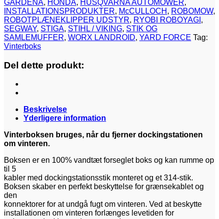
GARDENA
,
HONDA
,
HUSQVARNA AUTOMOWER
,
INSTALLATIONSPRODUKTER
,
McCULLOCH
,
ROBOMOW
,
ROBOTPLÆNEKLIPPER UDSTYR
,
RYOBI ROBOYAGI
,
SEGWAY
,
STIGA
,
STIHL / VIKING
,
STIK OG
SAMLEMUFFER
,
WORX LANDROID
,
YARD FORCE
Tag:
Vinterboks
Del dette produkt:
Beskrivelse
Yderligere information
Vinterboksen bruges, når du fjerner dockingstationen
om vinteren.
Boksen er en 100% vandtæt forseglet boks og kan rumme op
til 5
kabler med dockingstationsstik monteret og et 314-stik.
Boksen skaber en perfekt beskyttelse for grænsekablet og
den
konnektorer for at undgå fugt om vinteren. Ved at beskytte
installationen om vinteren forlænges levetiden for