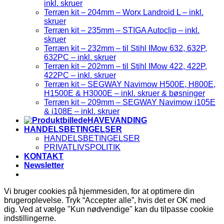
inkl. skruer
Terræn kit – 204mm – Worx Landroid L – inkl.
skruer
Terræn kit – 235mm – STIGA Autoclip – inkl.
skruer
Terræn kit – 232mm – til Stihl IMow 632, 632P,
632PC – inkl. skruer
Terræn kit – 202mm – til Stihl IMow 422, 422P,
422PC – inkl. skruer
Terræn kit – SEGWAY Navimow H500E, H800E,
H1500E & H3000E – inkl. skruer & bøsninger
Terræn kit – 209mm – SEGWAY Navimow i105E
& i108E – inkl. skruer
HAVEVANDING
HANDELSBETINGELSER
HANDELSBETINGELSER
PRIVATLIVSPOLITIK
KONTAKT
Newsletter
Vi bruger cookies på hjemmesiden, for at optimere din
brugeroplevelse. Tryk “Accepter alle”, hvis det er OK med
dig. Ved at vælge "Kun nødvendige" kan du tilpasse cookie
indstillingerne.