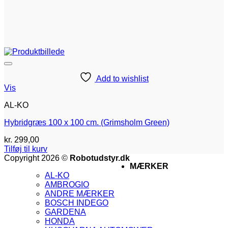
Add to wishlist
Vis
AL-KO
Hybridgræs 100 x 100 cm. (Grimsholm Green)
kr.
299,00
Tilføj til kurv
V
Copyright 2026 ©
Robotudstyr.dk
MÆRKER
M
AL-KO
A
AMBROGIO
G
ANDRE MÆRKER
M
BOSCH INDEGO
M
GARDENA
2
V
HONDA
V