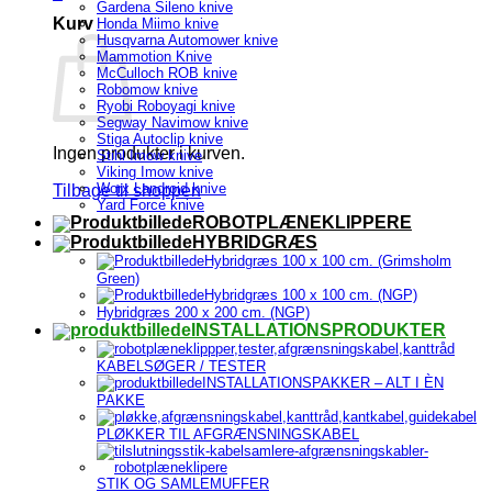
Gardena Sileno knive
Kurv
Honda Miimo knive
Husqvarna Automower knive
Mammotion Knive
McCulloch ROB knive
Robomow knive
Ryobi Roboyagi knive
Segway Navimow knive
Stiga Autoclip knive
Ingen produkter i kurven.
Stihl Imow knive
Viking Imow knive
Worx Landroid knive
Tilbage til shoppen
Yard Force knive
ROBOTPLÆNEKLIPPERE
HYBRIDGRÆS
Hybridgræs 100 x 100 cm. (Grimsholm
Green)
Hybridgræs 100 x 100 cm. (NGP)
Hybridgræs 200 x 200 cm. (NGP)
INSTALLATIONSPRODUKTER
KABELSØGER / TESTER
INSTALLATIONSPAKKER – ALT I ÈN
PAKKE
PLØKKER TIL AFGRÆNSNINGSKABEL
STIK OG SAMLEMUFFER