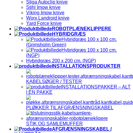
Stiga Autoclip knive
Stihl Imow knive
Viking Imow knive
Worx Landroid knive
Yard Force knive
ROBOTPLÆNEKLIPPERE
HYBRIDGRÆS
Hybridgræs 100 x 100 cm.
(Grimsholm Green)
Hybridgræs 100 x 100 cm.
(NGP)
Hybridgræs 200 x 200 cm. (NGP)
INSTALLATIONSPRODUKTER
KABELSØGER / TESTER
INSTALLATIONSPAKKER – ALT
I ÈN PAKKE
PLØKKER TIL AFGRÆNSNINGSKABEL
STIK OG SAMLEMUFFER
AFGRÆNSNINGSKABEL /