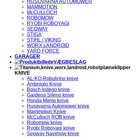
HUSQVARNA AUTOMOWER
2
V
MAMMOTION
E
McCULLOCH
ROBOMOW
RYOBI ROBOYAGI
SEGWAY
STIGA
STIHL / VIKING
WORX LANDROID
YARD FORCE
GARAGER
VÆGBESLAG
KNIVE
AL-KO Robolinho knive
Ambrogio Knive
Bosch Indego knive
Gardena Sileno knive
Honda Miimo knive
Husqvarna Automower knive
Mammotion Knive
McCulloch ROB knive
Robomow knive
Ryobi Roboyagi knive
Segway Navimow knive