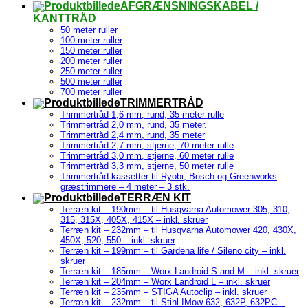
AFGRÆNSNINGSKABEL /
KANTTRÅD
50 meter ruller
100 meter ruller
150 meter ruller
200 meter ruller
250 meter ruller
500 meter ruller
700 meter ruller
TRIMMERTRÅD
Trimmertråd 1,6 mm, rund, 35 meter rulle
Trimmertråd 2,0 mm, rund, 35 meter.
Trimmertråd 2,4 mm, rund, 35 meter
Trimmertråd 2,7 mm, stjerne, 70 meter rulle
Trimmertråd 3,0 mm, stjerne, 60 meter rulle
Trimmertråd 3,3 mm, stjerne, 50 meter rulle
Trimmertråd kassetter til Ryobi, Bosch og Greenworks
græstrimmere – 4 meter – 3 stk.
TERRÆN KIT
Terræn kit – 190mm – til Husqvarna Automower 305, 310,
315, 315X, 405X, 415X – inkl. skruer
Terræn kit – 232mm – til Husqvarna Automower 420, 430X,
450X, 520, 550 – inkl. skruer
Terræn kit – 199mm – til Gardena life / Sileno city – inkl.
skruer
Terræn kit – 185mm – Worx Landroid S and M – inkl. skruer
Terræn kit – 204mm – Worx Landroid L – inkl. skruer
Terræn kit – 235mm – STIGA Autoclip – inkl. skruer
Terræn kit – 232mm – til Stihl IMow 632, 632P, 632PC –