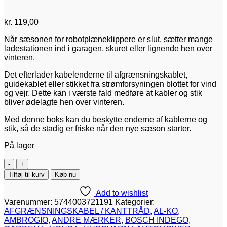
kr.
119,00
Når sæsonen for robotplæneklippere er slut, sætter mange
ladestationen ind i garagen, skuret eller lignende hen over
vinteren.
Det efterlader kabelenderne til afgrænsningskablet,
guidekablet eller stikket fra strømforsyningen blottet for vind
og vejr. Dette kan i værste fald medføre at kabler og stik
bliver ødelagte hen over vinteren.
Med denne boks kan du beskytte enderne af kablerne og
stik, så de stadig er friske når den nye sæson starter.
På lager
Vinterboks
til
Tilføj til kurv
Køb nu
beskyttelse
af
Add to wishlist
stik
Varenummer:
5744003721191
Kategorier:
og
AFGRÆNSNINGSKABEL / KANTTRÅD
,
AL-KO
,
kabler
AMBROGIO
,
ANDRE MÆRKER
,
BOSCH INDEGO
,
antal