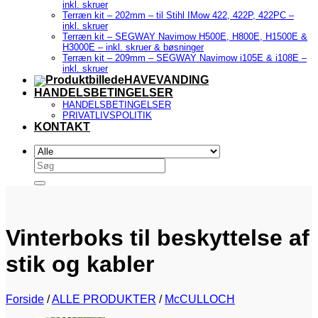
inkl. skruer
Terræn kit – 202mm – til Stihl IMow 422, 422P, 422PC –
inkl. skruer
Terræn kit – SEGWAY Navimow H500E, H800E, H1500E &
H3000E – inkl. skruer & bøsninger
Terræn kit – 209mm – SEGWAY Navimow i105E & i108E –
inkl. skruer
HAVEVANDING
HANDELSBETINGELSER
HANDELSBETINGELSER
PRIVATLIVSPOLITIK
KONTAKT
Søg
efter:
Vinterboks til beskyttelse af
stik og kabler
Forside
/
ALLE PRODUKTER
/
McCULLOCH