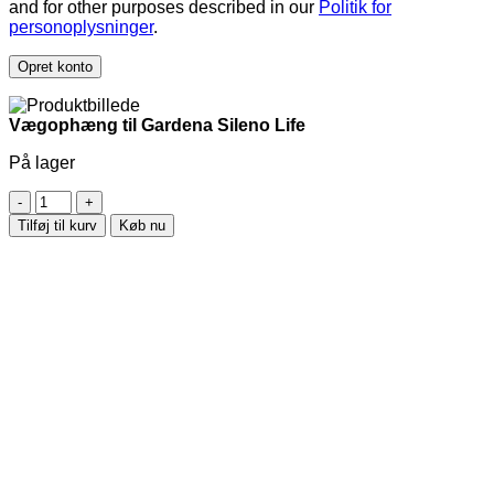
and for other purposes described in our
Politik for
personoplysninger
.
Opret konto
Vægophæng til Gardena Sileno Life
På lager
Vægophæng
til
Tilføj til kurv
Køb nu
Gardena
Sileno
Life
antal