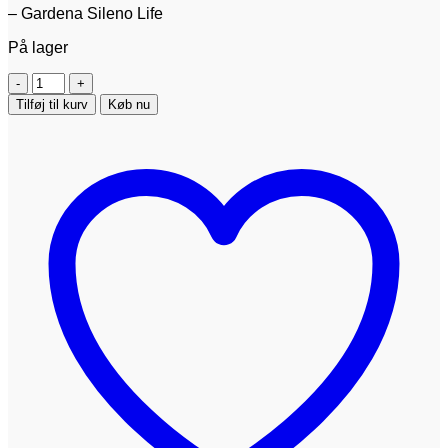
– Gardena Sileno Life
På lager
Vægophæng
til
Tilføj til kurv
Køb nu
Gardena
Sileno
Life
antal