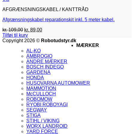
AFGRÆNSNINGSKABEL / KANTTRÅD
Afgrænsningskabel reparationskit inkl. 5 meter kabel.
Den
Den
kr.
109,00
kr.
89,00
oprindelige
aktuelle
Tilføj til kurv
pris
pris
V
Copyright 2026 ©
Robotudstyr.dk
MÆRKER
var:
er:
M
AL-KO
kr. 109,00.
kr. 89,00.
A
AMBROGIO
G
ANDRE MÆRKER
M
BOSCH INDEGO
M
GARDENA
2
V
HONDA
V
HUSQVARNA AUTOMOWER
2
V
MAMMOTION
E
McCULLOCH
ROBOMOW
RYOBI ROBOYAGI
SEGWAY
STIGA
STIHL / VIKING
WORX LANDROID
YARD FORCE