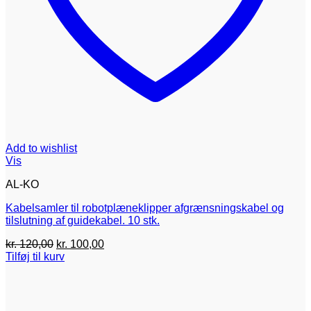
Add to wishlist
Vis
AL-KO
Kabelsamler til robotplæneklipper afgrænsningskabel og
tilslutning af guidekabel. 10 stk.
Den
Den
kr.
120,00
kr.
100,00
oprindelige
aktuelle
Tilføj til kurv
pris
pris
var:
er:
kr. 120,00.
kr. 100,00.