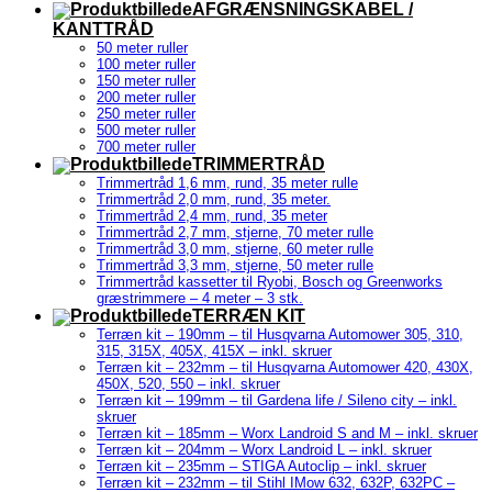
AFGRÆNSNINGSKABEL /
KANTTRÅD
50 meter ruller
100 meter ruller
150 meter ruller
200 meter ruller
250 meter ruller
500 meter ruller
700 meter ruller
TRIMMERTRÅD
Trimmertråd 1,6 mm, rund, 35 meter rulle
Trimmertråd 2,0 mm, rund, 35 meter.
Trimmertråd 2,4 mm, rund, 35 meter
Trimmertråd 2,7 mm, stjerne, 70 meter rulle
Trimmertråd 3,0 mm, stjerne, 60 meter rulle
Trimmertråd 3,3 mm, stjerne, 50 meter rulle
Trimmertråd kassetter til Ryobi, Bosch og Greenworks
græstrimmere – 4 meter – 3 stk.
TERRÆN KIT
Terræn kit – 190mm – til Husqvarna Automower 305, 310,
315, 315X, 405X, 415X – inkl. skruer
Terræn kit – 232mm – til Husqvarna Automower 420, 430X,
450X, 520, 550 – inkl. skruer
Terræn kit – 199mm – til Gardena life / Sileno city – inkl.
skruer
Terræn kit – 185mm – Worx Landroid S and M – inkl. skruer
Terræn kit – 204mm – Worx Landroid L – inkl. skruer
Terræn kit – 235mm – STIGA Autoclip – inkl. skruer
Terræn kit – 232mm – til Stihl IMow 632, 632P, 632PC –