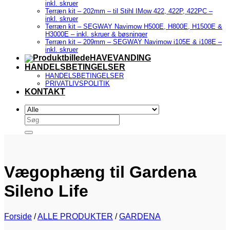
inkl. skruer
Terræn kit – 202mm – til Stihl IMow 422, 422P, 422PC –
inkl. skruer
Terræn kit – SEGWAY Navimow H500E, H800E, H1500E &
H3000E – inkl. skruer & bøsninger
Terræn kit – 209mm – SEGWAY Navimow i105E & i108E –
inkl. skruer
HAVEVANDING
HANDELSBETINGELSER
HANDELSBETINGELSER
PRIVATLIVSPOLITIK
KONTAKT
Søg
efter:
Vægophæng til Gardena
Sileno Life
Forside
/
ALLE PRODUKTER
/
GARDENA