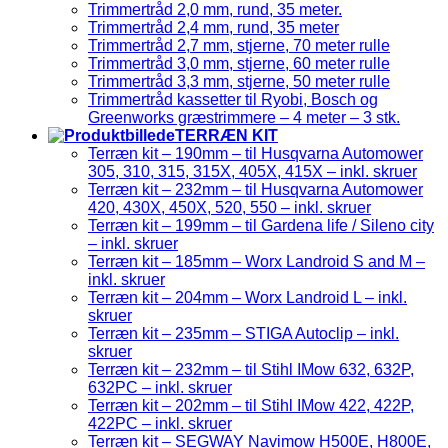
Trimmertråd 2,0 mm, rund, 35 meter.
Trimmertråd 2,4 mm, rund, 35 meter
Trimmertråd 2,7 mm, stjerne, 70 meter rulle
Trimmertråd 3,0 mm, stjerne, 60 meter rulle
Trimmertråd 3,3 mm, stjerne, 50 meter rulle
Trimmertråd kassetter til Ryobi, Bosch og
Greenworks græstrimmere – 4 meter – 3 stk.
TERRÆN KIT
Terræn kit – 190mm – til Husqvarna Automower
305, 310, 315, 315X, 405X, 415X – inkl. skruer
Terræn kit – 232mm – til Husqvarna Automower
420, 430X, 450X, 520, 550 – inkl. skruer
Terræn kit – 199mm – til Gardena life / Sileno city
– inkl. skruer
Terræn kit – 185mm – Worx Landroid S and M –
inkl. skruer
Terræn kit – 204mm – Worx Landroid L – inkl.
skruer
Terræn kit – 235mm – STIGA Autoclip – inkl.
skruer
Terræn kit – 232mm – til Stihl IMow 632, 632P,
632PC – inkl. skruer
Terræn kit – 202mm – til Stihl IMow 422, 422P,
422PC – inkl. skruer
Terræn kit – SEGWAY Navimow H500E, H800E,