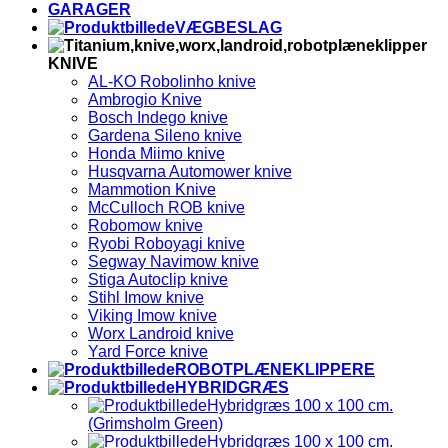
GARAGER
VÆGBESLAG
KNIVE
AL-KO Robolinho knive
Ambrogio Knive
Bosch Indego knive
Gardena Sileno knive
Honda Miimo knive
Husqvarna Automower knive
Mammotion Knive
McCulloch ROB knive
Robomow knive
Ryobi Roboyagi knive
Segway Navimow knive
Stiga Autoclip knive
Stihl Imow knive
Viking Imow knive
Worx Landroid knive
Yard Force knive
ROBOTPLÆNEKLIPPERE
HYBRIDGRÆS
Hybridgræs 100 x 100 cm.
(Grimsholm Green)
Hybridgræs 100 x 100 cm.