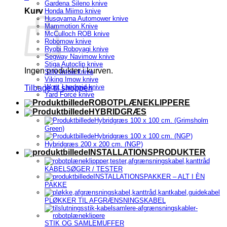
Gardena Sileno knive
Kurv
Honda Miimo knive
Husqvarna Automower knive
Mammotion Knive
McCulloch ROB knive
Robomow knive
Ryobi Roboyagi knive
Segway Navimow knive
Stiga Autoclip knive
Ingen produkter i kurven.
Stihl Imow knive
Viking Imow knive
Worx Landroid knive
Tilbage til shoppen
Yard Force knive
ROBOTPLÆNEKLIPPERE
HYBRIDGRÆS
Hybridgræs 100 x 100 cm. (Grimsholm
Green)
Hybridgræs 100 x 100 cm. (NGP)
Hybridgræs 200 x 200 cm. (NGP)
INSTALLATIONSPRODUKTER
KABELSØGER / TESTER
INSTALLATIONSPAKKER – ALT I ÈN
PAKKE
PLØKKER TIL AFGRÆNSNINGSKABEL
STIK OG SAMLEMUFFER